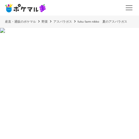
産直・通販のポケマル
野菜
アスパラガス
fuku farm nikko 夏のアスパラガス