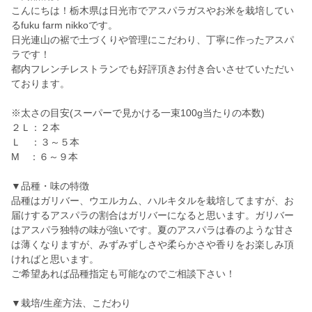
こんにちは！栃木県は日光市でアスパラガスやお米を栽培してい
るfuku farm nikkoです。
日光連山の裾で土づくりや管理にこだわり、丁寧に作ったアスパ
ラです！
都内フレンチレストランでも好評頂きお付き合いさせていただい
ております。
※太さの目安(スーパーで見かける一束100g当たりの本数)
２Ｌ：２本
Ｌ ：３～５本
M ：６～９本
▼品種・味の特徴
品種はガリバー、ウエルカム、ハルキタルを栽培してますが、お
届けするアスパラの割合はガリバーになると思います。ガリバー
はアスパラ独特の味が強いです。夏のアスパラは春のような甘さ
は薄くなりますが、みずみずしさや柔らかさや香りをお楽しみ頂
ければと思います。
ご希望あれば品種指定も可能なのでご相談下さい！
▼栽培/生産方法、こだわり