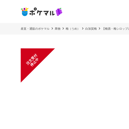
産直・通販のポケマル
果物
梅（うめ）
白加賀梅
【梅酒・梅シロップ
注
文
受
付
停
止
中