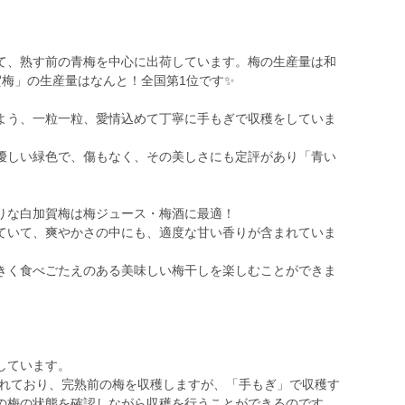
て、熟す前の青梅を中心に出荷しています。梅の生産量は和
賀梅」の生産量はなんと！全国第1位です✨
よう、一粒一粒、愛情込めて丁寧に手もぎで収穫をしていま
優しい緑色で、傷もなく、その美しさにも定評があり「青い
りな白加賀梅は梅ジュース・梅酒に最適！
ていて、爽やかさの中にも、適度な甘い香りが含まれていま
きく食べごたえのある美味しい梅干しを楽しむことができま
しています。
われており、完熟前の梅を収穫しますが、「手もぎ」で収穫す
の梅の状態を確認しながら収穫を行うことができるのです。