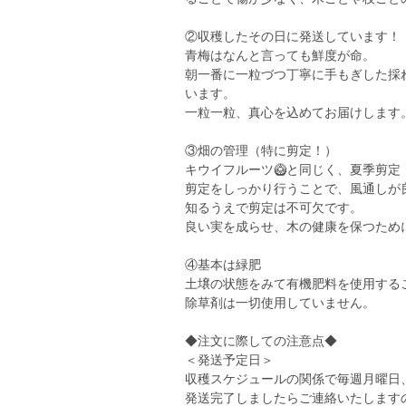
②収穫したその日に発送しています！
青梅はなんと言っても鮮度が命。
朝一番に一粒づつ丁寧に手もぎした採
います。
一粒一粒、真心を込めてお届けします
③畑の管理（特に剪定！）
キウイフルーツ🥝と同じく、夏季剪
剪定をしっかり行うことで、風通しが
知るうえで剪定は不可欠です。
良い実を成らせ、木の健康を保つため
④基本は緑肥
土壌の状態をみて有機肥料を使用する
除草剤は一切使用していません。
◆注文に際しての注意点◆
＜発送予定日＞
収穫スケジュールの関係で毎週月曜日
発送完了しましたらご連絡いたします