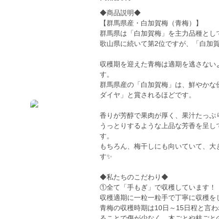
◆商品説明◆
【群馬県産・白加賀梅（青梅）】
群馬県は「白加賀梅」を主力品種とし
歌山県に続いて第2位ですが、「白加
収穫期を迎えた青梅は適期を逃さない
す。
群馬県産の「白加賀梅」は、鮮やかな
ダイヤ」と賞されるほどです。
香りが芳醇で果肉が厚く、果汁たっぷ
うっとりするような上品な芳香を呈し
す。
もちろん、梅干しにも向いていて、大
す✨
◆私たちのこだわり◆
①全て「手もぎ」で収穫しています！
収穫適期に一粒一粒手で丁寧に収穫を
青梅の収穫時期は10日～15日程と言
ることで傷が少なく、木ごとや枝ごと