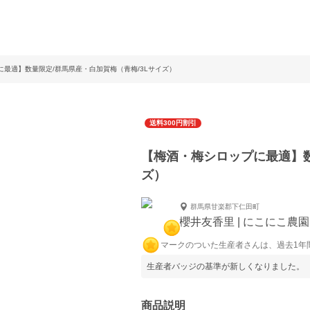
に最適】数量限定/群馬県産・白加賀梅（青梅/3Lサイズ）
送料300円割引
【梅酒・梅シロップに最適】数
ズ）
群馬県甘楽郡下仁田町
櫻井友香里 | にこにこ農
マークのついた生産者さんは、過去1年
生産者バッジの基準が新しくなりました。
商品説明