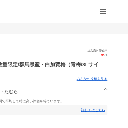
注文受付停止中
74
量限定/群馬県産・白加賀梅（青梅/3Lサイ
みんなの投稿を見る
園・たむら
間で平均して特に高い評価を得ています。
詳しくはこちら