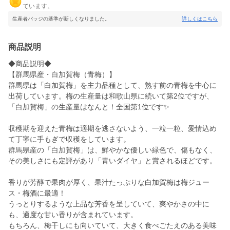
ています。
生産者バッジの基準が新しくなりました。
詳しくはこちら
商品説明
◆商品説明◆
【群馬県産・白加賀梅（青梅）】
群馬県は「白加賀梅」を主力品種として、熟す前の青梅を中心に
出荷しています。梅の生産量は和歌山県に続いて第2位ですが、
「白加賀梅」の生産量はなんと！全国第1位です✨
収穫期を迎えた青梅は適期を逃さないよう、一粒一粒、愛情込め
て丁寧に手もぎで収穫をしています。
群馬県産の「白加賀梅」は、鮮やかな優しい緑色で、傷もなく、
その美しさにも定評があり「青いダイヤ」と賞されるほどです。
香りが芳醇で果肉が厚く、果汁たっぷりな白加賀梅は梅ジュー
ス・梅酒に最適！
うっとりするような上品な芳香を呈していて、爽やかさの中に
も、適度な甘い香りが含まれています。
もちろん、梅干しにも向いていて、大きく食べごたえのある美味