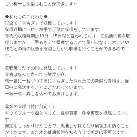
しい梅干しを楽しむことができます✨
◆私たちのこだわり◆
①全て「手もぎ」で収穫しています！
収穫適期に一粒一粒手で丁寧に収穫をしています。
青梅の収穫時期は10日～15日程と言われており、完熟前の梅を収
穫しますが、「手もぎ」で収穫することで傷が少なく、木ごとや
枝ごとの梅の状態を確認しながら収穫を行うことができるので
す。
②収穫したその日に発送しています！
青梅はなんと言っても鮮度が命。
朝一番に一粒づつ丁寧に手もぎした採れたての新鮮な青梅を、当
日中に発送することにこだわっています。
一粒一粒、真心を込めてお届けします。
③畑の管理（特に剪定！）
キウイフルーツ🥝と同じく、夏季剪定・冬季剪定を徹底していま
す。
剪定をしっかり行うことで、風通しが良くなり病害虫を防ぐこと
ができます。また木の健康状態を知るうえで剪定は不可欠です。