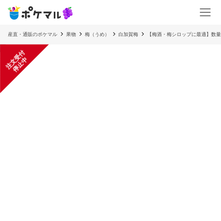
産直・通販のポケマル
果物
梅（うめ）
白加賀梅
【梅酒・梅シロップに最適】数量
注
文
受
付
停
止
中