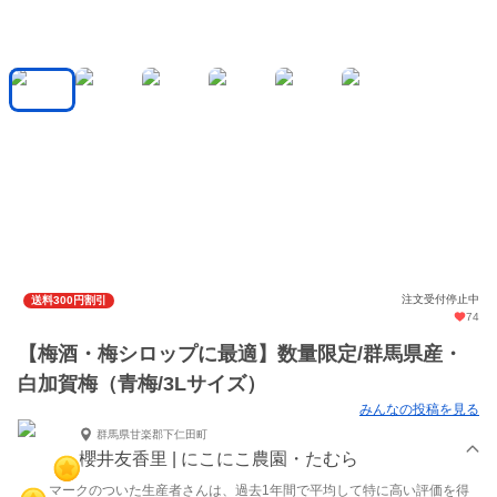
注文受付停止中
送料300円割引
74
【梅酒・梅シロップに最適】数量限定/群馬県産・
白加賀梅（青梅/3Lサイズ）
みんなの投稿を見る
群馬県甘楽郡下仁田町
櫻井友香里 | にこにこ農園・たむら
マークのついた生産者さんは、過去1年間で平均して特に高い評価を得