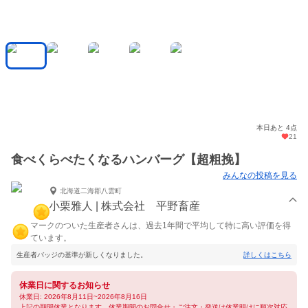
本日あと 4点
21
食べくらべたくなるハンバーグ【超粗挽】
みんなの投稿を見る
北海道二海郡八雲町
小栗雅人 | 株式会社 平野畜産
マークのついた生産者さんは、過去1年間で平均して特に高い評価を得
ています。
生産者バッジの基準が新しくなりました。
詳しくはこちら
休業日に関するお知らせ
休業日: 2026年8月11日~2026年8月16日
上記の期間休業となります。休業期間のお問合せ・ご注文・発送は休業明けに順次対応