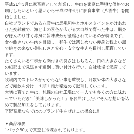
平成21年3月に家畜商として創業し、牛肉を家庭に手頃な価格でお
届けしたいという思いから平成22年6月に肥育事業（八雲牛）を開
始しました。
自社ブランドである八雲牛は黒毛和牛とホルスタインをかけあわ
せた交雑種で、海と山の景色が広がる大自然で育った牛は、脂身
がほんのり甘く赤身に旨味成分が凝縮されているのが特徴です。
食べ飽きない牛肉を目指し、和牛では楽しめない赤身と程よい脂
で飽きの来ない美味しさと安心・安全な牛肉を目指し肥育してい
ます。
たくさんいる牛群から肉付きの良さはもちろん、口の大きさなど
の細部まで見逃さず選別し買い付けを行い、自社牧場で肥育して
います。
牧場内でストレスがかからない事を重視し、月数や体の大きさな
どで頭数を分け、１頭１頭丹精込めて肥育しています。
大切に育てた牛は、札幌の自社工場にて一人でも多くの方に味わ
っていただき″「美味しかった！」をお届けしたい″そんな想いを込
めて製品加工をしております。
平野畜産ならではのブランド牛をぜひこの機会に!!
▼商品概要
1パック80ｇで真空し冷凍されております。