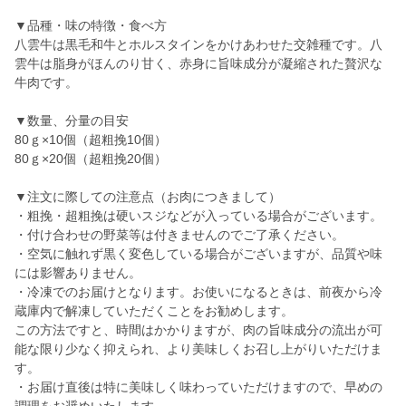
▼品種・味の特徴・食べ方
八雲牛は黒毛和牛とホルスタインをかけあわせた交雑種です。八
雲牛は脂身がほんのり甘く、赤身に旨味成分が凝縮された贅沢な
牛肉です。
▼数量、分量の目安
80ｇ×10個（超粗挽10個）
80ｇ×20個（超粗挽20個）
▼注文に際しての注意点（お肉につきまして）
・粗挽・超粗挽は硬いスジなどが入っている場合がございます。
・付け合わせの野菜等は付きませんのでご了承ください。
・空気に触れず黒く変色している場合がございますが、品質や味
には影響ありません。
・冷凍でのお届けとなります。お使いになるときは、前夜から冷
蔵庫内で解凍していただくことをお勧めします。
この方法ですと、時間はかかりますが、肉の旨味成分の流出が可
能な限り少なく抑えられ、より美味しくお召し上がりいただけま
す。
・お届け直後は特に美味しく味わっていただけますので、早めの