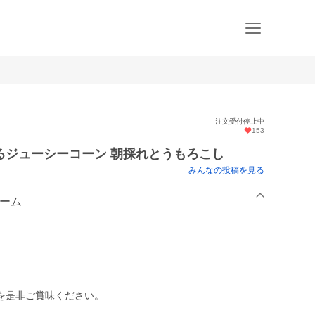
注文受付停止中
153
るジューシーコーン 朝採れとうもろこし
みんなの投稿を見る
ァーム
を是非ご賞味ください。