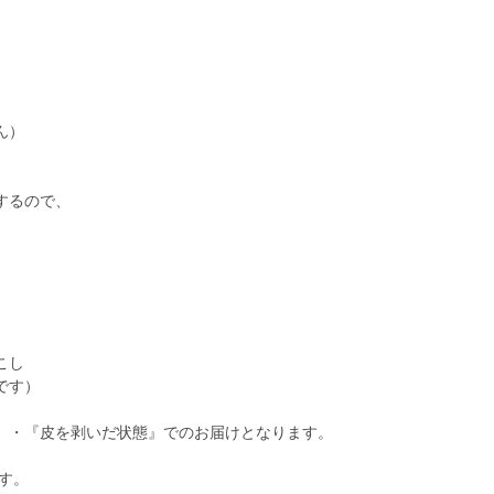
ん）
るので、
ろこし
です）
』・『皮を剥いだ状態』でのお届けとなります。
す。