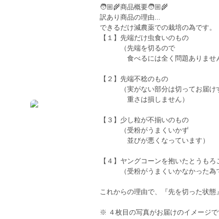
🧑🏼‍🌾商品概要🧑🏼‍🌾
訳あり商品の理由...
できるだけ減農薬での栽培の為です。
【１】先端だけ虫食いのもの
（先端を切るので
食べるには全く問題ありませ
【２】先端不稔のもの
（実がない部分は切ってお届けす
重さは損しません）
【３】少し粒が不揃いのもの
（受粉がうまくいかず
並びが悪くなっています）
【４】ヤングコーンを抱いたとうも
（受粉がうまくいかなかった為
これからの理由で、『先を切った状態
※ ４枚目の写真がお届けのイメージで