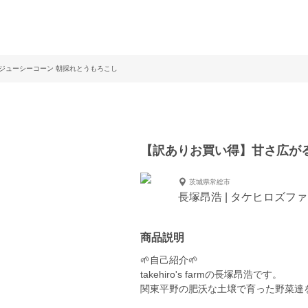
ジューシーコーン 朝採れとうもろこし
【訳ありお買い得】甘さ広が
茨城県常総市
長塚昂浩 | タケヒロズフ
商品説明
🌱自己紹介🌱
takehiro's farmの長塚昂浩です。
関東平野の肥沃な土壌で育った野菜達