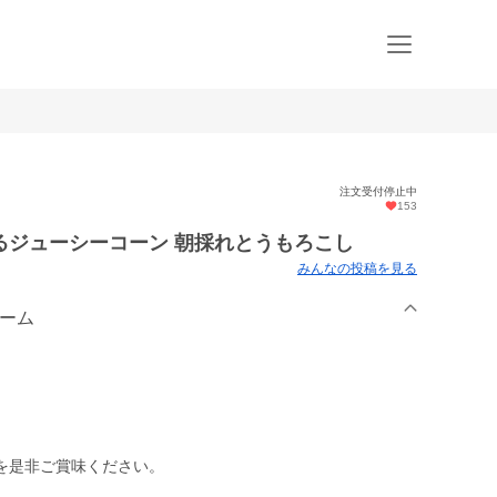
注文受付停止中
153
るジューシーコーン 朝採れとうもろこし
みんなの投稿を見る
ァーム
を是非ご賞味ください。