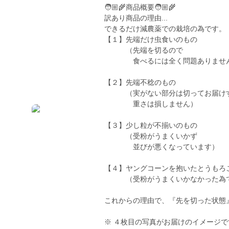
🧑🏼‍🌾商品概要🧑🏼‍🌾
訳あり商品の理由...
できるだけ減農薬での栽培の為です。
【１】先端だけ虫食いのもの
（先端を切るので
食べるには全く問題ありませ
【２】先端不稔のもの
（実がない部分は切ってお届けす
重さは損しません）
【３】少し粒が不揃いのもの
（受粉がうまくいかず
並びが悪くなっています）
【４】ヤングコーンを抱いたとうも
（受粉がうまくいかなかった為
これからの理由で、『先を切った状態
※ ４枚目の写真がお届けのイメージで