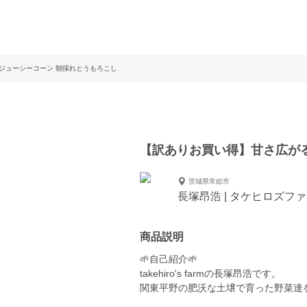
ジューシーコーン 朝採れとうもろこし
【訳ありお買い得】甘さ広が
茨城県常総市
長塚昂浩 | タケヒロズフ
商品説明
🌱自己紹介🌱
takehiro's farmの長塚昂浩です。
関東平野の肥沃な土壌で育った野菜達