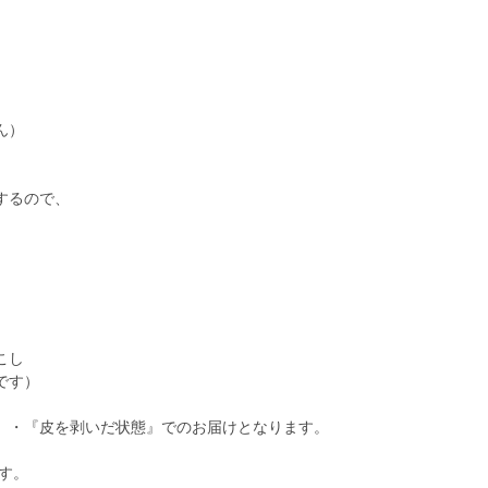
ん）
るので、
ろこし
です）
』・『皮を剥いだ状態』でのお届けとなります。
す。