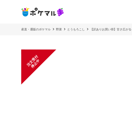
産直・通販のポケマル
野菜
とうもろこし
【訳ありお買い得】甘さ広がる
注
文
受
付
停
止
中