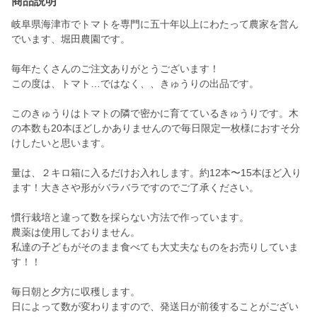
商品説明
岐阜県海津市でトマトを専門に五十年以上にわたって農家を営ん
でいます、堀田農園です。
毎年たくさんのご注文ありがとうございます！
この度は、トマト…ではなく、、きゅうりの出品です。
このきゅうりはトマトの隣で密かに育てているきゅうりです。木
の本数も20本ほどしかありませんので毎日限定一枚様におすそ分
けしたいと思います。
量は、２キロ箱に入るだけお入れします。約12本〜15本ほど入り
ます！大きさや形がバラバラですのでご了承ください。
慣行栽培と違って数を採らない方法で作っています。
農薬は使用しておりません。
私達の子どもがそのまま食べても大丈夫なものをお売りしていま
す！！
毎日朝と夕方に収穫します。
日によって数が変わりますので、発送日が前後することがござい