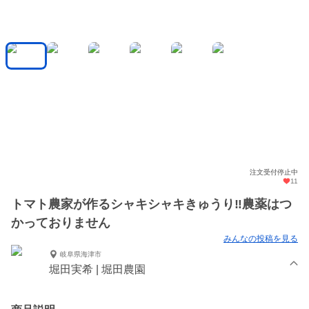
注文受付停止中
11
トマト農家が作るシャキシャキきゅうり‼︎農薬はつ
かっておりません
みんなの投稿を見る
岐阜県海津市
堀田実希 | 堀田農園