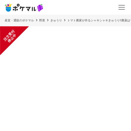
産直・通販のポケマル
野菜
きゅうり
トマト農家が作るシャキシャキきゅうり‼︎農薬
注
文
受
付
停
止
中