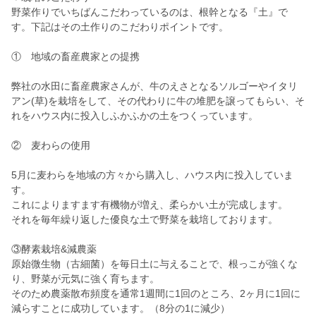
野菜作りでいちばんこだわっているのは、根幹となる『土』で
す。下記はその土作りのこだわりポイントです。
① 地域の畜産農家との提携
弊社の水田に畜産農家さんが、牛のえさとなるソルゴーやイタリ
アン(草)を栽培をして、その代わりに牛の堆肥を譲ってもらい、そ
れをハウス内に投入しふかふかの土をつくっています。
② 麦わらの使用
5月に麦わらを地域の方々から購入し、ハウス内に投入していま
す。
これによりますます有機物が増え、柔らかい土が完成します。
それを毎年繰り返した優良な土で野菜を栽培しております。
③酵素栽培&減農薬
原始微生物（古細菌）を毎日土に与えることで、根っこが強くな
り、野菜が元気に強く育ちます。
そのため農薬散布頻度を通常1週間に1回のところ、2ヶ月に1回に