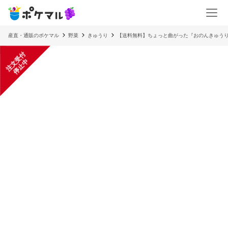
産直・通販のポケマル
野菜
きゅうり
【送料無料】ちょっと曲がった『おのんきゅう
注
文
受
付
停
止
中