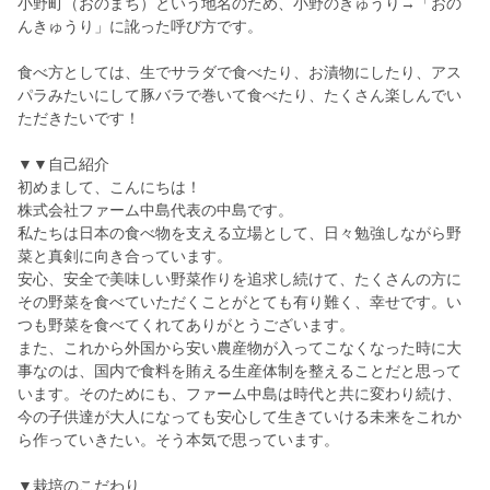
小野町（おのまち）という地名のため、小野のきゅうり→「おの
んきゅうり」に訛った呼び方です。
食べ方としては、生でサラダで食べたり、お漬物にしたり、アス
パラみたいにして豚バラで巻いて食べたり、たくさん楽しんでい
ただきたいです！
▼▼自己紹介
初めまして、こんにちは！
株式会社ファーム中島代表の中島です。
私たちは日本の食べ物を支える立場として、日々勉強しながら野
菜と真剣に向き合っています。
安心、安全で美味しい野菜作りを追求し続けて、たくさんの方に
その野菜を食べていただくことがとても有り難く、幸せです。い
つも野菜を食べてくれてありがとうございます。
また、これから外国から安い農産物が入ってこなくなった時に大
事なのは、国内で食料を賄える生産体制を整えることだと思って
います。そのためにも、ファーム中島は時代と共に変わり続け、
今の子供達が大人になっても安心して生きていける未来をこれか
ら作っていきたい。そう本気で思っています。
▼栽培のこだわり