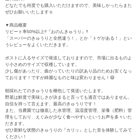
どなたでも何度でも購入いただけますので、美味しかったらまた
ぜひお願いいたします☺️
▼商品概要
リピート率50%以上‼️『おのんきゅうり』‼️
「スーパーのきゅうりと全然違う！」とか「トゲがある！」とい
うレビューをよくいただきます。
ポストに入るサイズで発送しておりますので、市場に出るものよ
り小さめのサイズで収穫しています。
少し傷があったり、曲がっていたりの訳あり品のためお安くなっ
ております！ですが綺麗なものと味は変わりません！😄
朝採れたてのきゅうりを梱包して発送いたします。
野菜は鮮度で美味しさが決まると言っても過言ではありません。
自信を持って言えます、最高のきゅうりです！
また、当農園では徹底した水管理、温湿度管理、栄養（肥料）管
理をしており、えぐみが少なく食べやすいというお声を多々いた
だきます。
ぜひ新鮮な状態のきゅうりの『カリッ』とした音を体験してみて
ください！