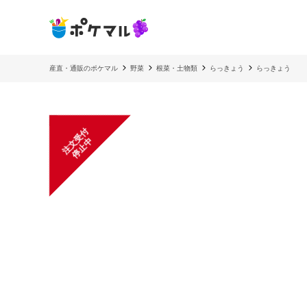
産直・通販のポケマル
野菜
根菜・土物類
らっきょう
らっきょう
注
文
受
付
停
止
中