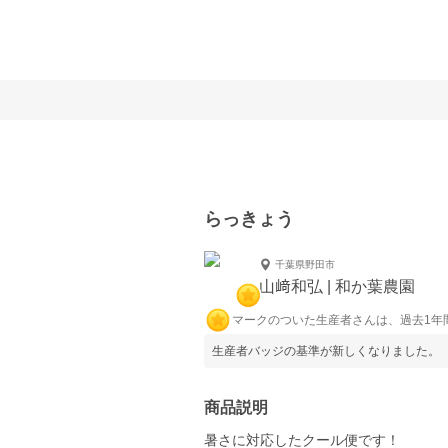
らっきょう
千葉県野田市
山﨑和弘 | 和か葉農園
マークのついた生産者さんは、過去1年
生産者バッジの基準が新しくなりました。
商品説明
暑さに対応したクール便です！