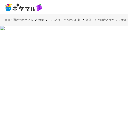
産直・通販のポケマル
野菜
ししとう・とうがらし類
厳選！！万願寺とうがらし 唐辛