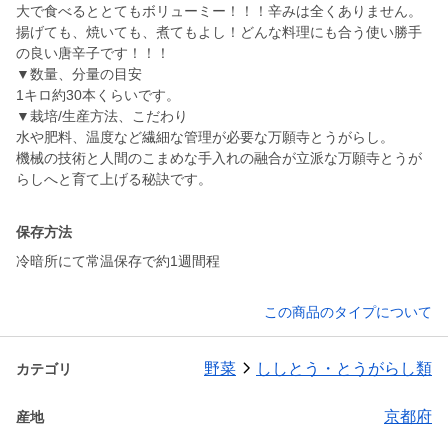
大で食べるととてもボリューミー！！！辛みは全くありません。
揚げても、焼いても、煮てもよし！どんな料理にも合う使い勝手
の良い唐辛子です！！！
▼数量、分量の目安
1キロ約30本くらいです。
▼栽培/生産方法、こだわり
水や肥料、温度など繊細な管理が必要な万願寺とうがらし。
機械の技術と人間のこまめな手入れの融合が立派な万願寺とうが
らしへと育て上げる秘訣です。
保存方法
冷暗所にて常温保存で約1週間程
この商品のタイプについて
野菜
ししとう・とうがらし類
カテゴリ
京都府
産地