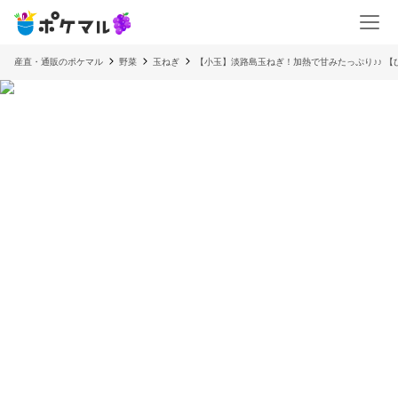
産直・通販のポケマル
野菜
玉ねぎ
【小玉】淡路島玉ねぎ！加熱で甘みたっぷり♪♪ 