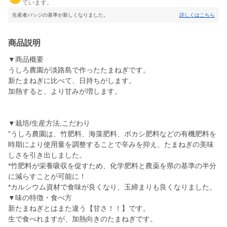
ています。
生産者バッジの基準が新しくなりました。
詳しくはこちら
商品説明
▼商品概要
うしろ農園が淡路島で作ったたまねぎです。
新たまねぎに比べて、日持ちがします。
加熱すると、より甘みが増します。
▼栽培/生産方法,こだわり
"うしろ農園は、竹肥料、海藻肥料、ボカシ肥料などの有機肥料を
時期により使用量を調整することで辛みを抑え、たまねぎの美味
しさを引き出しました。
*竹肥料が栄養吸収を促すため、化学肥料と農薬を県の基準の半分
に減らすことが可能に！
*カルシウム資材で食味が良くなり、玉締まりも良くなりました。
▼味の特徴・食べ方
新たまねぎとはまた違う【甘さ！！】です。
生で食べれますが、加熱向きのたまねぎです。