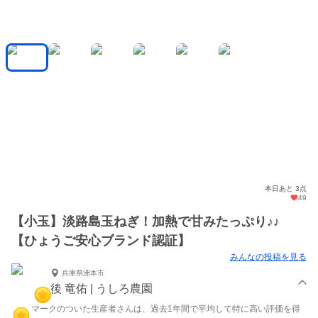
本日あと 3点
49
【小玉】淡路島玉ねぎ！加熱で甘みたっぷり♪♪
【ひょうご安心ブランド認証】
みんなの投稿を見る
兵庫県洲本市
後 竜佑 | うしろ農園
マークのついた生産者さんは、過去1年間で平均して特に高い評価を得