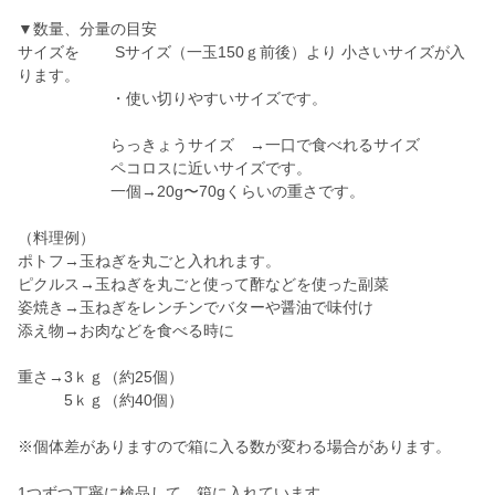
▼数量、分量の目安
サイズを Sサイズ（一玉150ｇ前後）より 小さいサイズが入
ります。
・使い切りやすいサイズです。
らっきょうサイズ →一口で食べれるサイズ
ペコロスに近いサイズです。
一個→20g〜70gくらいの重さです。
（料理例）
ポトフ→玉ねぎを丸ごと入れれます。
ピクルス→玉ねぎを丸ごと使って酢などを使った副菜
姿焼き→玉ねぎをレンチンでバターや醤油で味付け
添え物→お肉などを食べる時に
重さ→3ｋｇ（約25個）
5ｋｇ（約40個）
※個体差がありますので箱に入る数が変わる場合があります。
1つずつ丁寧に検品して、箱に入れています。