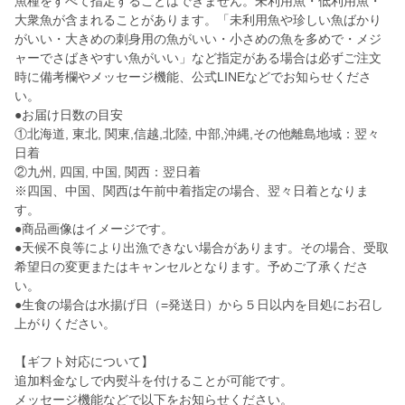
魚種をすべて指定することはできません。未利用魚・低利用魚・
大衆魚が含まれることがあります。「未利用魚や珍しい魚ばかり
がいい・大きめの刺身用の魚がいい・小さめの魚を多めで・メジ
ャーでさばきやすい魚がいい」など指定がある場合は必ずご注文
時に備考欄やメッセージ機能、公式LINEなどでお知らせくださ
い。
●お届け日数の目安
①北海道, 東北, 関東,信越,北陸, 中部,沖縄,その他離島地域：翌々
日着
②九州, 四国, 中国, 関西：翌日着
※四国、中国、関西は午前中着指定の場合、翌々日着となりま
す。
●商品画像はイメージです。
●天候不良等により出漁できない場合があります。その場合、受取
希望日の変更またはキャンセルとなります。予めご了承くださ
い。
●生食の場合は水揚げ日（=発送日）から５日以内を目処にお召し
上がりください。
【ギフト対応について】
追加料金なしで内熨斗を付けることが可能です。
メッセージ機能などで以下をお知らせください。