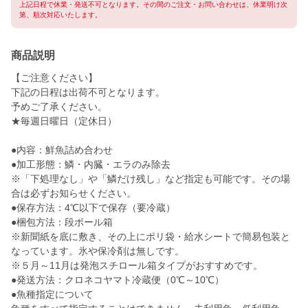
上記日程で休業・発送不可となります。その間のご注文・お問い合わせは、休業明け次
第、順次対応いたします。
商品説明
【ご注意ください】
下記の日程は出荷不可となります。
予めご了承ください。
★毎週日曜日（定休日）
●内容：鮮魚詰め合わせ
●加工形態：鱗・内臓・エラのみ除去
※「下処理なし」や「鱗だけ残し」など指定も可能です。その場
合は必ずお知らせください。
●保存方法：4℃以下で保存（要冷蔵）
●梱包方法：段ボール箱
※新聞紙を底に敷き、その上にポリ袋・給水シートで簡易包装と
なっています。氷や保冷剤は無しです。
※５月～11月は発泡スチロール箱タイプがおすすめです。
●発送方法：クロネコヤマト冷蔵便（0℃～10℃）
●魚種指定について