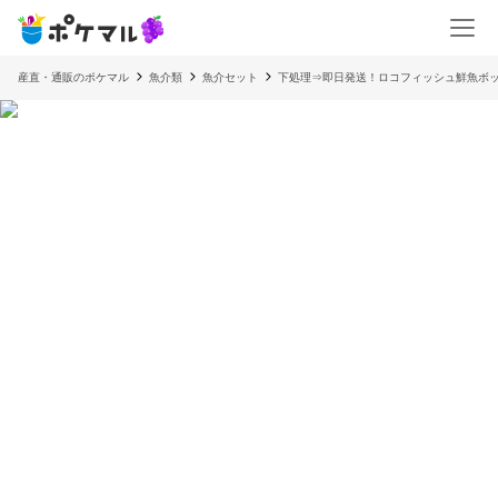
産直・通販のポケマル
魚介類
魚介セット
下処理⇒即日発送！ロコフィッシュ鮮魚ボ