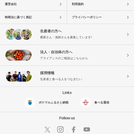
運営会社
利用規約
特商法に基づく表記
プライバシーポリシー
生産者の方へ
農家さん・漁師さんを募集しています!
法人・自治体の方へ
アライアンスのご相談はこちらから
採用情報
生産者と食べる人をつなぎたい
Links
ポケマルふるさと納税
食べる通信
Follow us