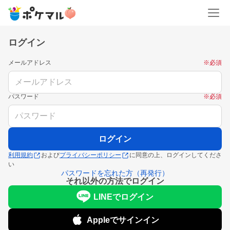
ログイン
メールアドレス
※必須
パスワード
※必須
ログイン
利用規約
および
プライバシーポリシー
に同意の上、
ログインしてくださ
い
パスワードを忘れた方（再発行）
それ以外の方法でログイン
LINEでログイン
Appleでサインイン