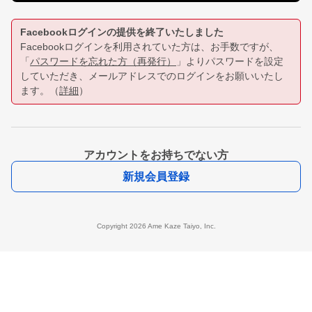
Facebookログインの提供を終了いたしました
Facebookログインを利用されていた方は、お手数ですが、
「
パスワードを忘れた方（再発行）
」よりパスワードを設定
していただき、メールアドレスでのログインをお願いいたし
ます。（
詳細
）
アカウントをお持ちでない方
新規会員登録
Copyright 2026 Ame Kaze Taiyo, Inc.