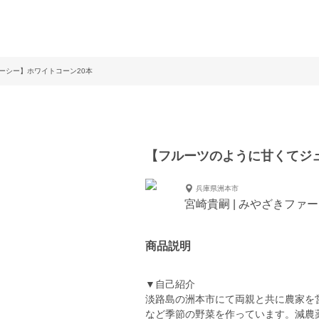
ーシー】ホワイトコーン20本
【フルーツのように甘くてジュ
兵庫県洲本市
宮崎貴嗣 | みやざきファ
商品説明
▼自己紹介
淡路島の洲本市にて両親と共に農家を
など季節の野菜を作っています。減農