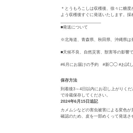
＊とうもろこしは収穫後、徐々に糖度
よう収穫後すぐに発送いたします。採
_________________
■発送について
※北海道、青森県、秋田県、沖縄県は
■天候不良、自然災害、獣害等の影響
#6月にお届けの予約 #新◯◯ #お試
保存方法
到着後3～4日以内にお召し上がりく
で冷蔵保存してください。
2024年6月15日追記
カメムシなどの害虫被害による変色が
確認のため、皮を一部めくって発送さ