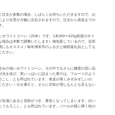
ご注文が多数の場合、しばらくお待ちいただきますので、お
により生育が大幅に左右されますので、注文から発送までの
す。
ワイトコーン（20本）です。1本300〜420g程度のサイ
な場合は本数で調整いたします）個包装しているので、近所
用にもオススメ！毎年洲本市のふるさと納税返礼品としても
ください。
甘みの強いホワイトコーン。その中でもさらに糖度の高い品
日光を浴び、実いっぱいに詰まった果汁は、フルーツのよう
ろこし」とも呼ばれています。表皮が薄くみずみずしいの
ください！火を通すと、さらに甘味が増しなんとも言えない
が近場にあると花粉がつき、黄色くなってしまいます。白い
とうもろこし」とも呼ばれています。パールの様に輝く粒の