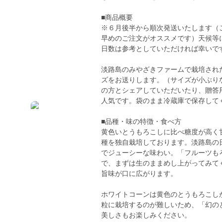
■商品概要
※６月後半から順次発送いたします（
早めのご注文がオススメです）天候等
日数は参考としていただければ幸いで
淡路島のみやざきファームで栽培されたホ
ズをお送りします。（サイズが小ぶり
の方とシェアしていただいたり、贈答
人気です。袋のまま冷蔵庫で保存して
■品種・味の特徴・食べ方
黄色いとうもろこしに比べ糖度が高く
種を独自栽培しております。淡路島の
でジューシーな味わい。「フルーツも
で、まずは生のままめし上がってみて
旨味が口に広がります。
ホワイトコーンは黄色のとうもろこし
粒に栽培するのが難しいため、「幻の
美しさもお楽しみください。