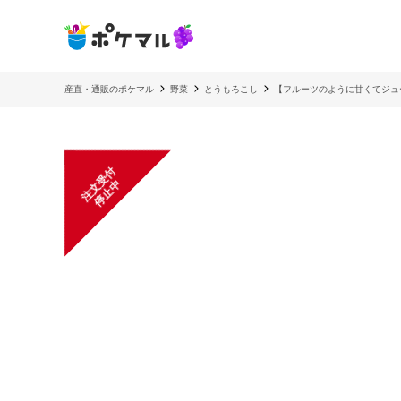
産直・通販のポケマル
野菜
とうもろこし
【フルーツのように甘くてジュ
注
文
受
付
停
止
中