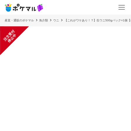
産直・通販のポケマル
魚介類
ウニ
【これがワケあり！？】生ウニ500gパック×1個
注
文
受
付
停
止
中