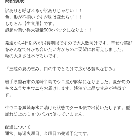
商品説明
訳ありと呼ばれるが訳ありじゃない！！
色、形が不揃いですが味は変わらず！！
もちろん【生食用】です。
超超お買い得大容量500gパックになります！
発送から4日以内が消費期限ですので大人数向けです。幸せな笑顔
をみんなで分かち合いたい方からのご要望にお応えしました。
粒の大きさは不ぞろいです。
『三陸の夏の恵み。口の中でとろけて広がる贅沢な甘み』
岩手県釜石市の尾崎半島でウニ漁が解禁になりました。夏が旬の
キタムラサキウニをお届けします。淡泊で上品な甘みが特徴で
す。
生ウニを滅菌海水に漬けた状態でクール便で出荷いたします。型
崩れ防止のミョウバンは使っていません。
配達について
通常、毎週火曜日、金曜日の発送予定です。