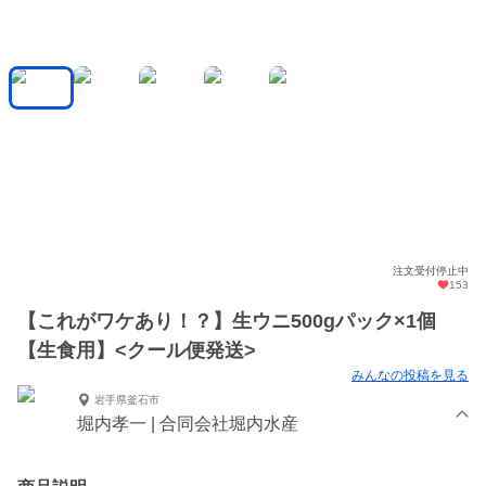
注文受付停止中
153
【これがワケあり！？】生ウニ500gパック×1個
【生食用】<クール便発送>
みんなの投稿を見る
岩手県釜石市
堀内孝一 | 合同会社堀内水産