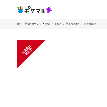
産直・通販のポケマル
野菜
玉ねぎ
新玉ねぎ約4㎏ 無農薬栽培
注
文
受
付
停
止
中