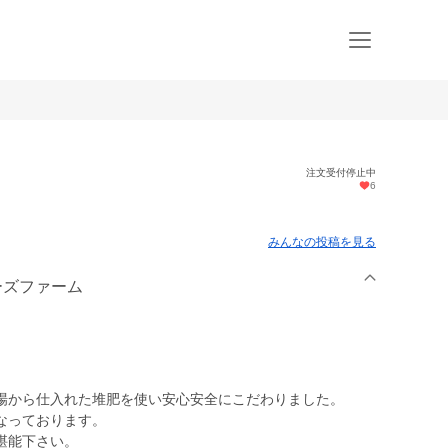
注文受付停止中
6
みんなの投稿を見る
キーズファーム
場から仕入れた堆肥を使い安心安全にこだわりました。
なっております。
堪能下さい。