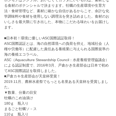
ホンモノはシンプル。おいしくてカラダにいいものは、素材とな
る食材のポテンシャルで決まります。牡蠣の生産環境や生育方
法・食材管理など、素材に確かな自信があるからこそ、余計な化
学調味料や食材を使用しない調理法を突き詰めました。食材のお
いしさを最大限に引き出した、本物にこだわる味わいをお届けし
ます。
■日本初！環境に優しいASC国際認証取得！
ASC国際認証とは、海の自然環境への負荷を抑え、地域社会（人
権や労働等）に配慮した責任ある養殖業に与えられる国際規準の
海の養殖エコラベル。
ASC（Aquaculture Stewardship Council：水産養殖管理協議会）
による認証制度で、2016年3月、戸倉かき生産部会は日本で初め
てASC国際認証を取得しました。
■戸倉カキ生産部会が天皇杯受賞！
2019.11月、農林水産祭でもっとも名誉ある天皇杯を受賞しまし
た。
▼数量、分量の目安
牡蠣のこめ油漬け
180ｇ 瓶入り
まるごと牡蠣ソ－ス
110ｇ 瓶入り