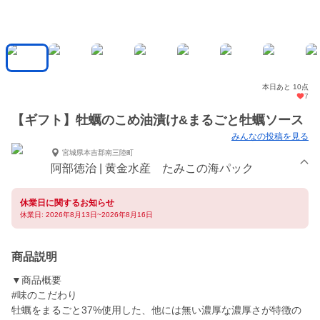
本日あと 10点
7
【ギフト】牡蠣のこめ油漬け&まるごと牡蠣ソース
みんなの投稿を見る
宮城県本吉郡南三陸町
阿部徳治 | 黄金水産 たみこの海パック
休業日に関するお知らせ
休業日: 2026年8月13日~2026年8月16日
商品説明
▼商品概要
#味のこだわり
牡蠣をまるごと37%使用した、他には無い濃厚な濃厚さが特徴の