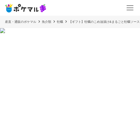
産直・通販のポケマル
魚介類
牡蠣
【ギフト】牡蠣のこめ油漬け&まるごと牡蠣ソース