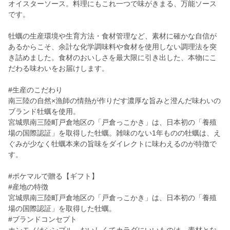
オイスターソース。料理にもこれ一つで味がきまる、万能ソース
です。
牡蠣の生産環境や生育方法・食材管理など、素材に確かな自信が
あるからこそ、余計な化学調味料や食材を使用しない調理法を突
き詰めました。食材のおいしさを最大限に引き出した、本物にこ
だわる味わいをお届けします。
#生産のこだわり
南三陸の自然×漁師の情熱が作りだす濃厚な旨みと澄んだ味わいの
ブランド牡蠣を使用。
宮城県南三陸町戸倉地区の「戸倉っこかき」は、日本初の「養殖
場の国際認証」を取得した牡蠣。雑味のない1年ものの牡蠣は、え
ぐみが少なく牡蠣本来の旨味をダイレクトに味わえるのが特徴で
す。
#ポケマルで贈る【ギフト】
#産地の特徴
宮城県南三陸町戸倉地区の「戸倉っこかき」は、日本初の「養殖
場の国際認証」を取得した牡蠣。
#ブランドコンセプト