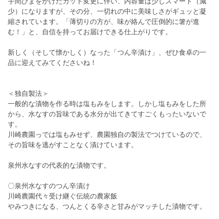
手間ひまをかけたカット変更に伴い、内容量は少しスマート（減
少）になりますが、その分、一切れの中に美味しさがギュッと凝
縮されています。「薄切りの方が、味が絡んで圧倒的に箸が進
む！」と、自信を持ってお届けできる仕上がりです。
新しく（そして懐かしく）なった「つん辛漬け」、ぜひ食卓の一
品に迎えてみてくださいね！
＜独自製法＞
一般的な漬物を作る時は塩もみをします。しかし塩もみをした所
から、水なすの旨味である水分が出てきてすごくもったいないで
す。
川崎農園っでは塩もみせず、農園独自の製法でつけているので、
その旨味を逃がすことなく漬けています。
泉州水なすの代表的な漬物です。
〇泉州水なすのつん辛漬け
川崎農園代々受け継ぐ伝統の農家飯
やみつきになる、つんとくる辛さと甘みがマッチした漬物です。