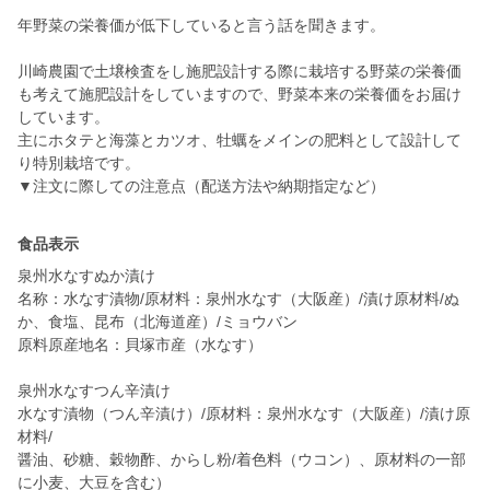
年野菜の栄養価が低下していると言う話を聞きます。
川崎農園で土壌検査をし施肥設計する際に栽培する野菜の栄養価
も考えて施肥設計をしていますので、野菜本来の栄養価をお届け
しています。
主にホタテと海藻とカツオ、牡蠣をメインの肥料として設計して
り特別栽培です。
▼注文に際しての注意点（配送方法や納期指定など）
食品表示
泉州水なすぬか漬け
名称：水なす漬物/原材料：泉州水なす（大阪産）/漬け原材料/ぬ
か、食塩、昆布（北海道産）/ミョウバン
原料原産地名：貝塚市産（水なす）
泉州水なすつん辛漬け
水なす漬物（つん辛漬け）/原材料：泉州水なす（大阪産）/漬け原
材料/
醤油、砂糖、穀物酢、からし粉/着色料（ウコン）、原材料の一部
に小麦、大豆を含む）