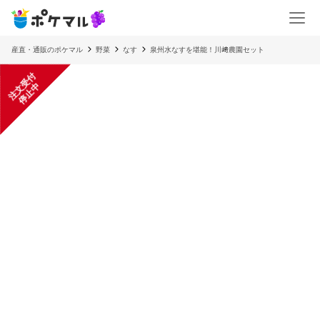
産直・通販のポケマル
野菜
なす
泉州水なすを堪能！川﨑農園セット
注
文
受
付
停
止
中