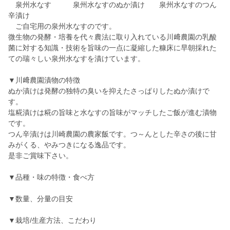
泉州水なす 泉州水なすのぬか漬け 泉州水なすのつん
辛漬け
ご自宅用の泉州水なすのです。
微生物の発酵・培養を代々農法に取り入れている川﨑農園の乳酸
菌に対する知識・技術を旨味の一点に凝縮した糠床に早朝採れた
ての瑞々しい泉州水なすを漬けています。
▼川﨑農園漬物の特徴
ぬか漬けは発酵の独特の臭いを抑えたさっぱりしたぬか漬けで
す。
塩糀漬けは糀の旨味と水なすの旨味がマッチしたご飯が進む漬物
です。
つん辛漬けは川崎農園の農家飯です。つ～んとした辛さの後に甘
みがくる、やみつきになる逸品です。
是非ご賞味下さい。
▼品種・味の特徴・食べ方
▼数量、分量の目安
▼栽培/生産方法、こだわり