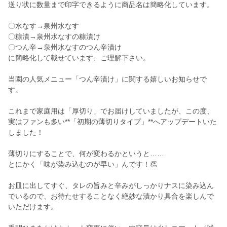
送り状に数量まで印字できるように商品名は簡略化しています。
〇水なす→泉州水なす
〇糠漬→泉州水なすの糠漬け
〇つん辛→泉州水なすのつん辛漬け
に簡略化して載せています、ご理解下さい。
当園の人気メニュー「つん辛漬け」に関する嬉しいお知らせで
す。
これまで家庭用は「厚切り」でお届けしていましたが、この度、
実はファンも多い**「初期の薄切りタイプ」**へアップデートいた
しました！
薄切りにすることで、何が変わるかというと……
とにかく「味が染み込むのが早い」んです！👏
お皿に出してすぐ、タレの旨みと辛みがしっかりナスに染み込ん
でいるので、お待たせすることなく絶妙な漬かり具合を楽しんで
いただけます。