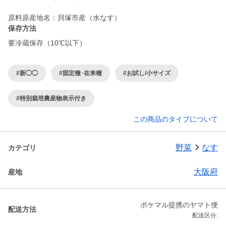
保存方法
要冷蔵保存（10℃以下）
#新◯◯
#固定種･在来種
#お試し/小サイズ
#特別栽培農産物表示付き
この商品のタイプについて
野菜
なす
カテゴリ
大阪府
産地
ポケマル提携のヤマト便
配送方法
配送区分: