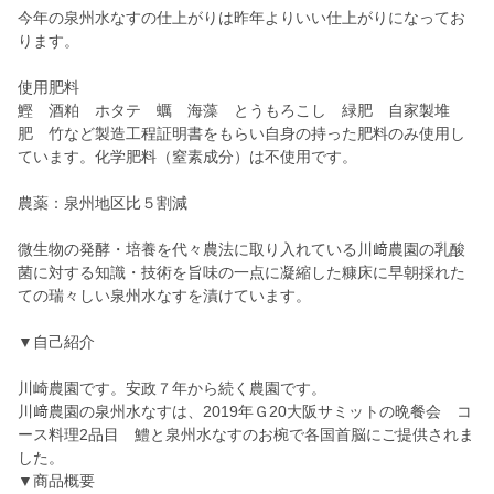
今年の泉州水なすの仕上がりは昨年よりいい仕上がりになってお
ります。
使用肥料
鰹 酒粕 ホタテ 蠣 海藻 とうもろこし 緑肥 自家製堆
肥 竹など製造工程証明書をもらい自身の持った肥料のみ使用し
ています。化学肥料（窒素成分）は不使用です。
農薬：泉州地区比５割減
微生物の発酵・培養を代々農法に取り入れている川﨑農園の乳酸
菌に対する知識・技術を旨味の一点に凝縮した糠床に早朝採れた
ての瑞々しい泉州水なすを漬けています。
▼自己紹介
川崎農園です。安政７年から続く農園です。
川﨑農園の泉州水なすは、2019年Ｇ20大阪サミットの晩餐会 コ
ース料理2品目 鱧と泉州水なすのお椀で各国首脳にご提供されま
した。
▼商品概要