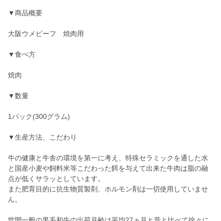
▼商品概要
大阪ウメビーフ 焼肉用
▼食べ方
焼肉
▼数量
1パック(300グラム)
▼生産方法、こだわり
牛の健康と牛舎の環境を第一に考え、特殊セラミックを通した水
と国産小麦や飼料米等こだわった餌を与えて出来た牛肉は脂の融
点が低くサラッとしています。
また肥育目的に抗生物質製剤、ホルモン剤は一切使用していませ
ん。
世間一般の黒毛和牛の出荷月齢は平均27ヵ月と昔と比べて徐々に