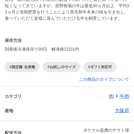
短くなってきていますが、原野牧場の牛は最低30ヵ月以上 平均3
3ヵ月と長期肥育を行うことにより黒毛和牛本来の味を引き出し、
食べていただく皆様に喜んでいただける牛を飼育しています。
保存方法
到着後冷凍保存で30日 解凍後2日以内
#固定種･在来種
#お試し/小サイズ
#ギフト対応可
この商品のタイプについて
肉
牛肉
カテゴリ
大阪府
産地
ポケマル提携のヤマト便
配送方法