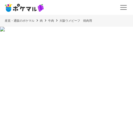
産直・通販のポケマル
肉
牛肉
大阪ウメビーフ 焼肉用