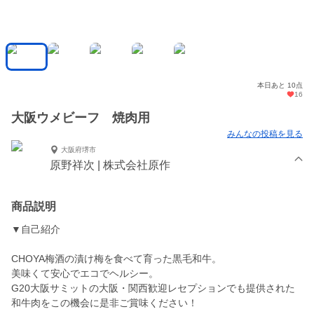
本日あと 10点
16
大阪ウメビーフ 焼肉用
みんなの投稿を見る
大阪府堺市
原野祥次 | 株式会社原作
商品説明
▼自己紹介
CHOYA梅酒の漬け梅を食べて育った黒毛和牛。
美味くて安心でエコでヘルシー。
G20大阪サミットの大阪・関西歓迎レセプションでも提供された
和牛肉をこの機会に是非ご賞味ください！