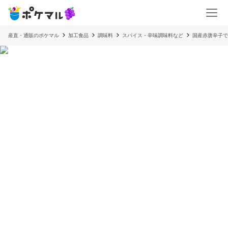
産直・通販のポケマル
加工食品
調味料
スパイス・辛味調味料など
国産赤唐辛子で