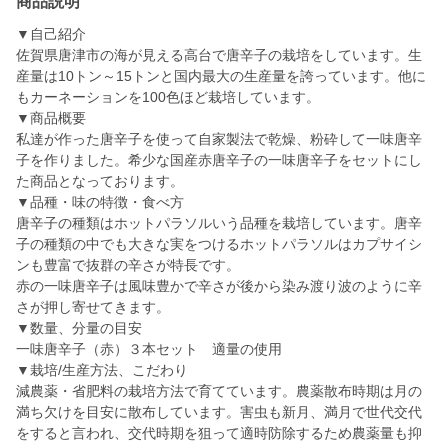
商品説明
▼自己紹介
佐賀県唐津市の海が見える高台で唐辛子の栽培をしています。生
産量は10トン～15トンと国内最大の生産量を誇っています。他に
もカーネーションを100色ほど栽培しています。
▼商品概要
私達が作った唐辛子を使って自家製法で乾燥、粉砕して一味唐辛
子を作りました。希少な国産赤唐辛子の一味唐辛子をセットにし
た商品となっております。
▼品種・味の特徴・食べ方
唐辛子の種類はホットパラソルいう品種を栽培しています。唐辛
子の種類の中でも大きな実をつけるホットパラソルはカプサイシ
ンも豊富で抜群の辛さが特長です。
赤の一味唐辛子は風味豊かで辛さが後から染み渡り波のように辛
さが押し寄せてきます。
▼数量、分量の目安
一味唐辛子（赤）３本セット 適量の使用
▼栽培/生産方法、こだわり
減農薬・省肥料の栽培方法で育てています。農薬散布時期は月の
満ち欠けを目安に散布しています。害虫も新月、満月で世代交代
をすると言われ、交代時期を狙って適時防除するため農薬量も抑