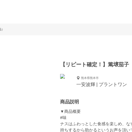
品）
【リピート確定！】篤壌茄子 
熊本県熊本市
一安波輝 | プラントワン
商品説明
▼商品概要
#味
ナスはふわっとした食感を楽しめ、な
持ちするから助かるというお声を頂い