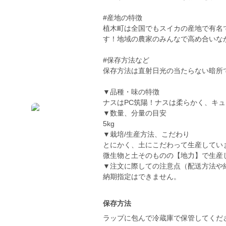
#産地の特徴
植木町は全国でもスイカの産地で有名
す！地域の農家のみんなで高め合いな
#保存方法など
保存方法は直射日光の当たらない暗所
▼品種・味の特徴
ナスはPC筑陽！ナスは柔らかく、キ
▼数量、分量の目安
5kg
▼栽培/生産方法、こだわり
とにかく、土にこだわって生産してい
微生物と土そのものの【地力】で生産
▼注文に際しての注意点（配送方法や
納期指定はできません。
保存方法
ラップに包んで冷蔵庫で保管してくだ