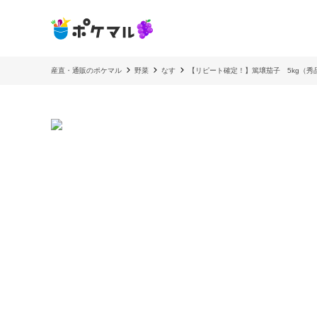
産直・通販のポケマル
野菜
なす
【リピート確定！】篤壌茄子 5kg（秀