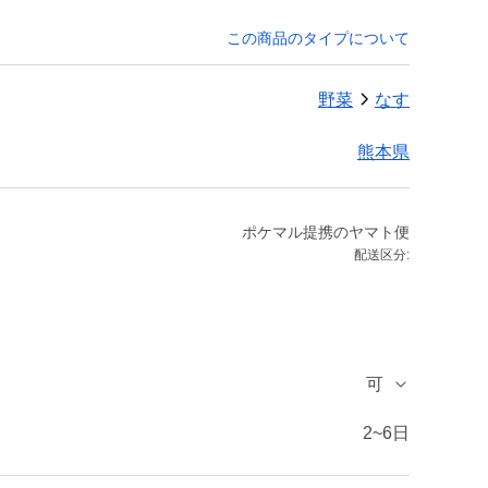
この商品のタイプについて
野菜
なす
熊本県
ポケマル提携のヤマト便
配送区分:
可
2~6日