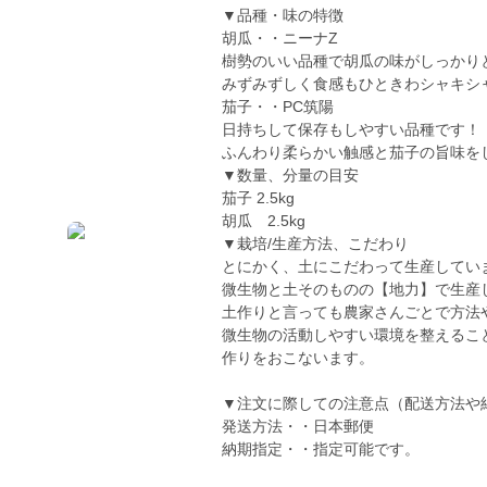
▼品種・味の特徴
胡瓜・・ニーナZ
樹勢のいい品種で胡瓜の味がしっかり
みずみずしく食感もひときわシャキシ
茄子・・PC筑陽
日持ちして保存もしやすい品種です！
ふんわり柔らかい触感と茄子の旨味を
▼数量、分量の目安
茄子 2.5kg
胡瓜 2.5kg
▼栽培/生産方法、こだわり
とにかく、土にこだわって生産してい
微生物と土そのものの【地力】で生産
土作りと言っても農家さんごとで方法
微生物の活動しやすい環境を整えるこ
作りをおこないます。
▼注文に際しての注意点（配送方法や
発送方法・・日本郵便
納期指定・・指定可能です。