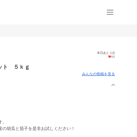
本日あと 1点
65
ット ５ｋｇ
みんなの投稿を見る
す。
産の胡瓜と茄子を是非お試しください！