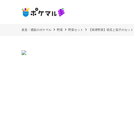
産直・通販のポケマル
野菜
野菜セット
【篤壌野菜】胡瓜と茄子のセット