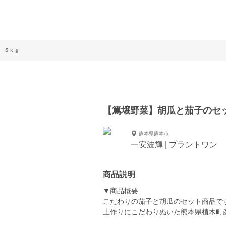
 ５ｋｇ
【篤壌野菜】胡瓜と茄子のセ
熊本県熊本市
一安波輝 | プラントワン
商品説明
▼商品概要
こだわりの茄子と胡瓜のセット商品で
土作りにこだわりぬいた熊本県植木町