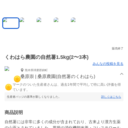
販売終了
くわはら農園の自然薯1.5kg(2〜3本)
みんなの投稿を見る
熊本県球磨郡錦町
桑原崇 | 桑原農園(自然薯のくわはら)
マークのついた生産者さんは、過去1年間で平均して特に高い評価を得
ています。
生産者バッジの基準が新しくなりました。
詳しくはこちら
商品説明
自然薯には非常に多くの成分が含まれており、古来より漢方生薬
の山薬とされていました。胃腸の消化機能改善・コレステロール