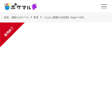
産直・通販のポケマル
野菜
くわはら農園の自然薯1.5kg(2〜3本)
販売終了