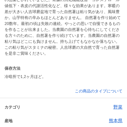
値低下・表皮の代謝活性化など、様々な効果があります。寒暖の
差が大きい人吉球磨盆地で育った自然薯は粘り気があり、風味豊
か。山芋特有の辛みもほとんどありません。 自然薯を作り始めて
20数年。最初の頃は失敗の連続。やっとの思いで自慢できるもの
を作ることが出来ました。当農園の自然薯を心待ちにしてくださ
る方々のために、自然薯を作り続けています。当農園の自然薯の
粘り気はどこにも負けません。持ち上げてもなかなか落ちない。
この粘り気がスタミナの秘密。人吉球磨の大自然で育った自然薯
を是非ご賞味ください。
保存方法
冷暗所で1,2ヶ月ほど。
この商品のタイプについて
野菜
カテゴリ
熊本県
産地