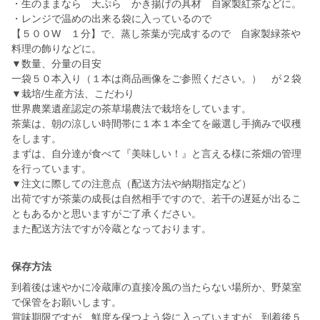
・生のままなら 天ぷら かき揚げの具材 自家製紅茶などに。
・レンジで温めの出来る袋に入っているので
【５００W １分】で、蒸し茶葉が完成するので 自家製緑茶や
料理の飾りなどに。
▼数量、分量の目安
一袋５０本入り（１本は商品画像をご参照ください。） が２袋
▼栽培/生産方法、こだわり
世界農業遺産認定の茶草場農法で栽培をしています。
茶葉は、朝の涼しい時間帯に１本１本全てを厳選し手摘みで収穫
をします。
まずは、自分達が食べて『美味しい！』と言える様に茶畑の管理
を行っています。
▼注文に際しての注意点（配送方法や納期指定など）
出荷ですが茶葉の成長は自然相手ですので、若干の遅延が出るこ
ともあるかと思いますがご了承ください。
また配送方法ですが冷蔵となっております。
保存方法
到着後は速やかに冷蔵庫の直接冷風の当たらない場所か、野菜室
で保管をお願いします。
賞味期限ですが、鮮度を保つよう袋に入っていますが、到着後５