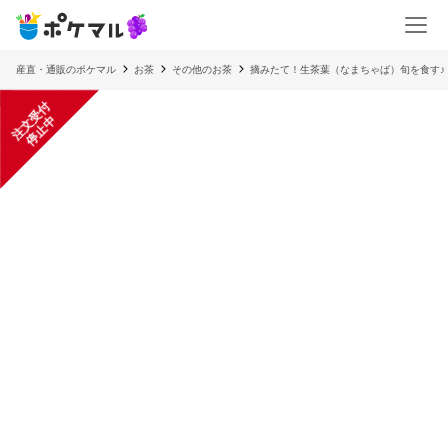
産直・通販のポケマル
お茶
その他のお茶
摘みたて！生茶葉（なまちゃば）旬を食す♪
注
文
受
付
停
止
中