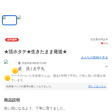
注文受付停止中
送料無料
454
★活ホタテ★生きたまま発送★
みんなの投稿を見る
青森県東津軽郡平内町
盛 茂 | 太平丸
マークのついた生産者さんは、過去1年間で平均して特に高い評価を得
ています。
生産者バッジの基準が新しくなりました。
詳しくはこちら
商品説明
良い貝になるよう、丁寧に育てました。