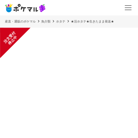
産直・通販のポケマル
魚介類
ホタテ
★活ホタテ★生きたまま発送★
注
文
受
付
停
止
中