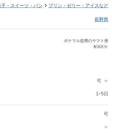
菓子・スイーツ・パン
プリン・ゼリー・アイスなど
長野県
ポケマル提携のヤマト便
配送区分:
可
1~5日
可