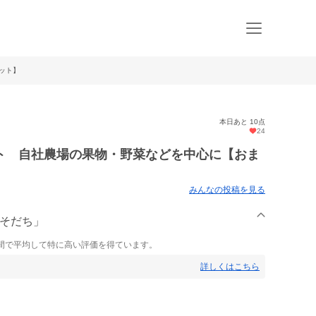
ット】
本日あと 10点
24
ト 自社農場の果物・野菜などを中心に【おま
みんなの投稿を見る
馬そだち」
間で平均して特に高い評価を得ています。
詳しくはこちら