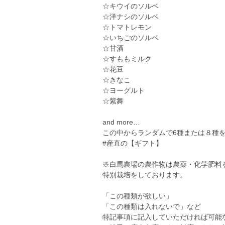
☆キウイのソルベ
☆洋ナシのソルベ
☆トマトレモン
☆いちごのソルベ
☆甘酒
☆すももミルク
☆花豆
☆きなこ
☆ヨーグルト
☆紫舞
and more…
この中からランダムで6種または８種
#産直の【ギフト】
※白馬農場の農作物は農薬・化学肥料を
特別栽培をしております。
「この種類が欲しい」
「この種類は入れないで」など
特記事項に記入していただければ可能