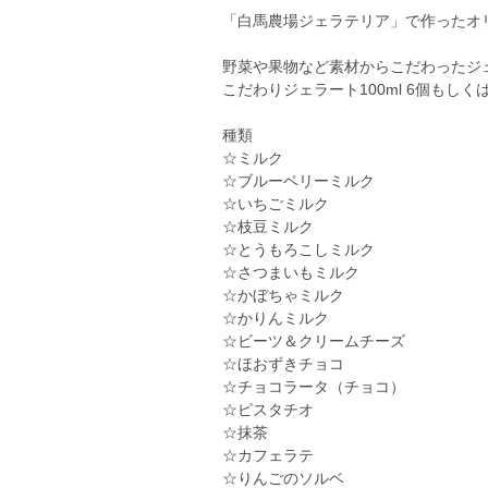
「白馬農場ジェラテリア」で作ったオ
野菜や果物など素材からこだわったジ
こだわりジェラート100ml 6個もしく
種類
☆ミルク
☆ブルーベリーミルク
☆いちごミルク
☆枝豆ミルク
☆とうもろこしミルク
☆さつまいもミルク
☆かぼちゃミルク
☆かりんミルク
☆ビーツ＆クリームチーズ
☆ほおずきチョコ
☆チョコラータ（チョコ）
☆ピスタチオ
☆抹茶
☆カフェラテ
☆りんごのソルベ