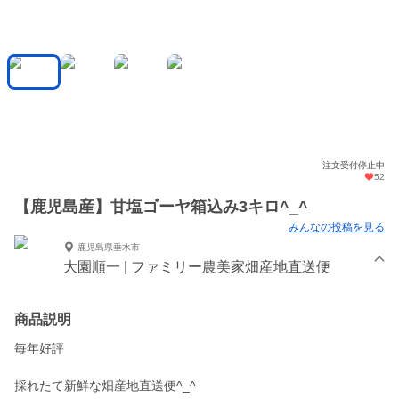
注文受付停止中
52
【鹿児島産】甘塩ゴーヤ箱込み3キロ^_^
みんなの投稿を見る
鹿児島県垂水市
大園順一 | ファミリー農美家畑産地直送便
商品説明
毎年好評
採れたて新鮮な畑産地直送便^_^