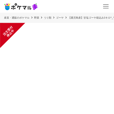
産直・通販のポケマル
野菜
うり類
ゴーヤ
【鹿児島産】甘塩ゴーヤ箱込み3キロ^_
注
文
受
付
停
止
中