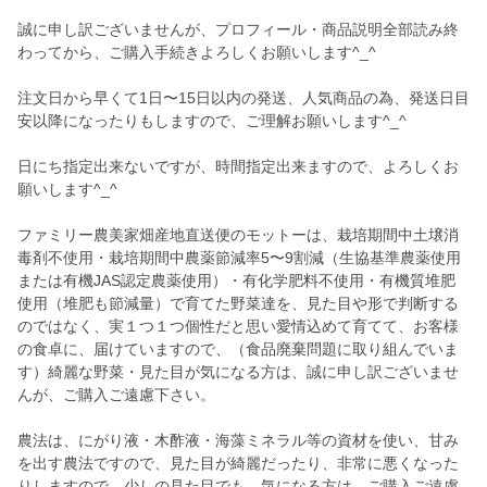
誠に申し訳ございませんが、プロフィール・商品説明全部読み終
わってから、ご購入手続きよろしくお願いします^_^
注文日から早くて1日〜15日以内の発送、人気商品の為、発送日目
安以降になったりもしますので、ご理解お願いします^_^
日にち指定出来ないですが、時間指定出来ますので、よろしくお
願いします^_^
ファミリー農美家畑産地直送便のモットーは、栽培期間中土壌消
毒剤不使用・栽培期間中農薬節減率5〜9割減（生協基準農薬使用
または有機JAS認定農薬使用）・有化学肥料不使用・有機質堆肥
使用（堆肥も節減量）で育てた野菜達を、見た目や形で判断する
のではなく、実１つ１つ個性だと思い愛情込めて育てて、お客様
の食卓に、届けていますので、（食品廃棄問題に取り組んでいま
す）綺麗な野菜・見た目が気になる方は、誠に申し訳ございませ
んが、ご購入ご遠慮下さい。
農法は、にがり液・木酢液・海藻ミネラル等の資材を使い、甘み
を出す農法ですので、見た目が綺麗だったり、非常に悪くなった
りしますので、少しの見た目でも、気になる方は、ご購入ご遠慮