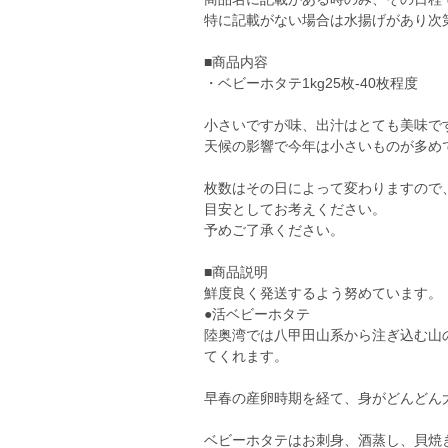
特に記載がない場合は水揚げがあり次
■商品内容
・ベビーホタテ1kg25枚-40枚程度
小さいですが味、出汁はとても美味で
天候の影響で今年は小さいものが多め
枚数はその日によって変わりますので
目安としてお考えください。
予めご了承ください。
■商品説明
鮮度良く発送するよう努めています。
●活ベビーホタテ
陸奥湾では八甲田山系から注ぎ込む山
てくれます。
早春の産卵時期を経て、身がどんどん
ベビーホタテはお刺身、酒蒸し、貝焼