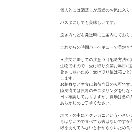
個人的には酒蒸しが最近のお気に入り
パスタにしても美味しいです。
捌き方などを発送時にご案内しており
これからの時期バーベキューで貝焼き
▼注文に際しての注意点（配送方法や
生物ですので、受け取り次第お早目に
暑さに弱いため、受け取り後は箱ごと
します。
お刺身など生食は着荷当日のみ可です
陸奥湾では貝毒のモニタリングを行な
日々確認しておりますが、夏場は念の
あらかじめご了承ください。
ホタテの中にカクレガニという小さい
毒はないので食べても害はないですが
殻をあえてみないとわからないため食