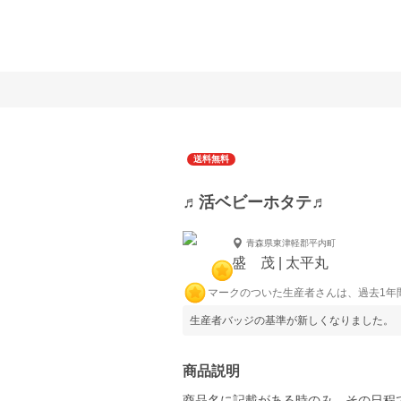
送料無料
♬活ベビーホタテ♬
青森県東津軽郡平内町
盛 茂 | 太平丸
マークのついた生産者さんは、過去1年
生産者バッジの基準が新しくなりました。
商品説明
商品名に記載がある時のみ、その日程