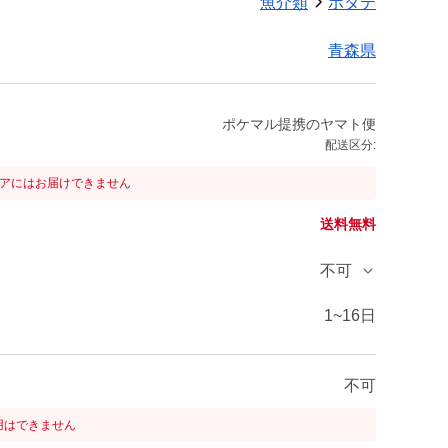
魚介類
ホタテ
青森県
ポケマル提携のヤマト便
配送区分:
リアにはお届けできません
送料無料
不可
1~16日
不可
用はできません