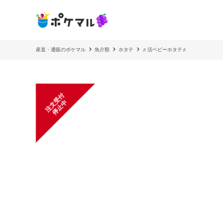
産直・通販のポケマル
魚介類
ホタテ
♬活ベビーホタテ♬
注
文
受
付
停
止
中