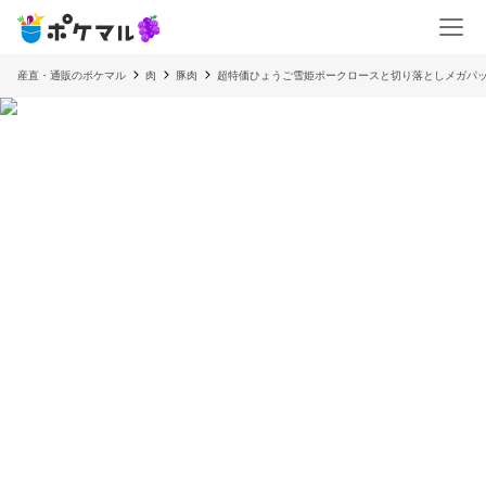
産直・通販のポケマル
肉
豚肉
超特価ひょうご雪姫ポークロースと切り落としメガパ