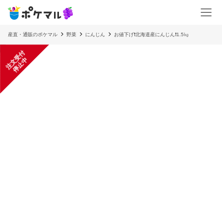
産直・通販のポケマル
野菜
にんじん
お値下げ❗北海道産にんじん❗1.5㎏
注
文
受
付
停
止
中