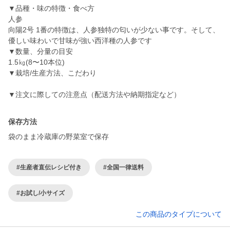
▼品種・味の特徴・食べ方
人参
向陽2号 1番の特徴は、人参独特の匂いが少ない事です。そして、
優しい味わいで甘味が強い西洋種の人参です
▼数量、分量の目安
1.5㎏(8〜10本位)
▼栽培/生産方法、こだわり
▼注文に際しての注意点（配送方法や納期指定など）
保存方法
袋のまま冷蔵庫の野菜室で保存
#生産者直伝レシピ付き
#全国一律送料
#お試し/小サイズ
この商品のタイプについて