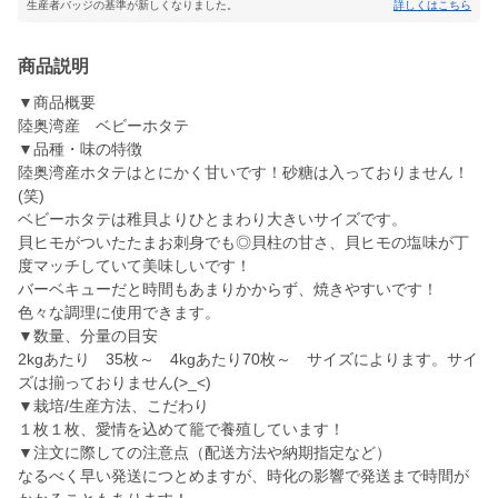
生産者バッジの基準が新しくなりました。
詳しくはこちら
商品説明
▼商品概要
陸奥湾産 ベビーホタテ
▼品種・味の特徴
陸奥湾産ホタテはとにかく甘いです！砂糖は入っておりません！
(笑)
ベビーホタテは稚貝よりひとまわり大きいサイズです。
貝ヒモがついたたまお刺身でも◎貝柱の甘さ、貝ヒモの塩味が丁
度マッチしていて美味しいです！
バーベキューだと時間もあまりかからず、焼きやすいです！
色々な調理に使用できます。
▼数量、分量の目安
2kgあたり 35枚～ 4kgあたり70枚～ サイズによります。サイ
ズは揃っておりません(>_<)
▼栽培/生産方法、こだわり
１枚１枚、愛情を込めて籠で養殖しています！
▼注文に際しての注意点（配送方法や納期指定など）
なるべく早い発送につとめますが、時化の影響で発送まで時間が