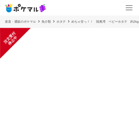
産直・通販のポケマル
魚介類
ホタテ
めちゃ甘っ！！ 陸奥湾 ベビーホタテ 約2kg
注
文
受
付
停
止
中