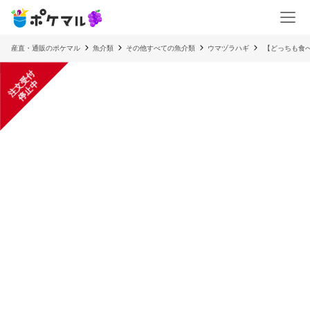
産直・通販のポケマル
魚介類
その他すべての魚介類
ウマヅラハギ
【どっちも食
注
文
受
付
停
止
中