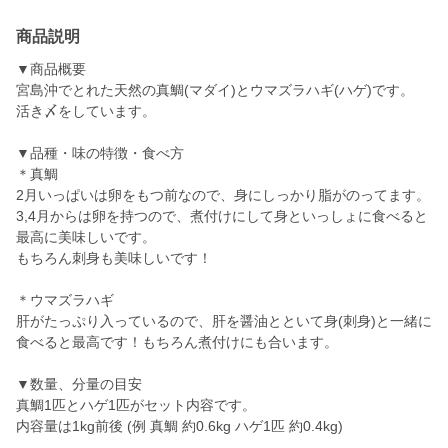
商品説明
▼商品概要
宮島沖でとれた天然の真鯛(マダイ)とウマズラハギ(ハゲ)です。
活き〆をしています。
▼品種・味の特徴・食べ方
＊真鯛
2月いっぱいは卵をもつ前なので、身にしっかり脂がのってます。
3,4月からは卵を持つので、煮付けにして身といっしょに食べると
最高に美味しいです。
もちろん刺身も美味しいです！
＊ウマズラハギ
肝がたっぷり入っているので、肝を醤油とといて身(刺身)と一緒に
食べると最高です！もちろん煮付けにも合います。
▼数量、分量の目安
真鯛1匹とハゲ1匹がセット内容です。
内容量は1kg前後 (例 真鯛 約0.6kg ハゲ1匹 約0.4kg)