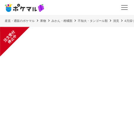
産直・通販のポケマル
果物
みかん・柑橘類
不知火・タンゴール類
清見
4月採
注
文
受
付
停
止
中