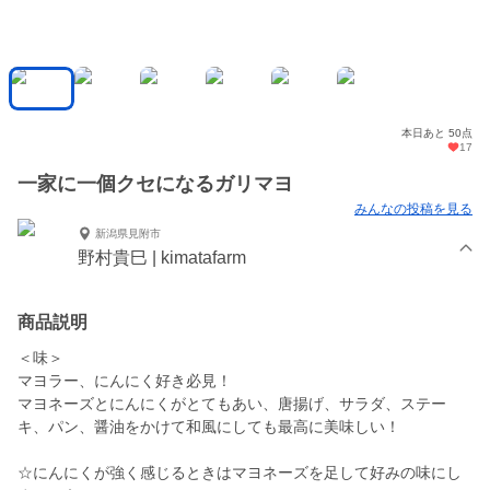
本日あと 50点
17
一家に一個クセになるガリマヨ
みんなの投稿を見る
新潟県見附市
野村貴巳 | kimatafarm
商品説明
＜味＞
マヨラー、にんにく好き必見！
マヨネーズとにんにくがとてもあい、唐揚げ、サラダ、ステー
キ、パン、醤油をかけて和風にしても最高に美味しい！
☆にんにくが強く感じるときはマヨネーズを足して好みの味にし