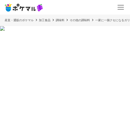
産直・通販のポケマル
加工食品
調味料
その他の調味料
一家に一個クセになるガリ