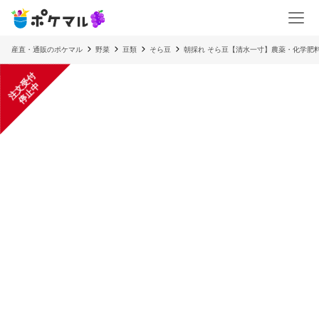
産直・通販のポケマル
野菜
豆類
そら豆
朝採れ そら豆【清水一寸】農薬・化学肥料
注
文
受
付
停
止
中