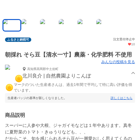
注文受付停止中
ふるさと納税可
10
朝採れ そら豆【清水一寸】農薬・化学肥料 不使用
みんなの投稿を見る
高知県高岡郡中土佐町
北川良介 | 自然農園よりこんぼ
マークのついた生産者さんは、過去1年間で平均して特に高い評価を得
ています。
生産者バッジの基準が新しくなりました。
詳しくはこちら
商品説明
スーパーに人参や大根、ジャガイモなどは１年中あります。真冬
に夏野菜のトマト・きゅうりなども、、、
だからこそ、旬を感じられるそら豆が一層愛おしく思えてくるの