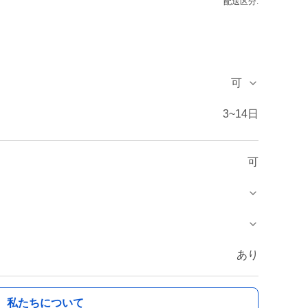
配送区分:
可
3~14日
可
あり
私たちについて