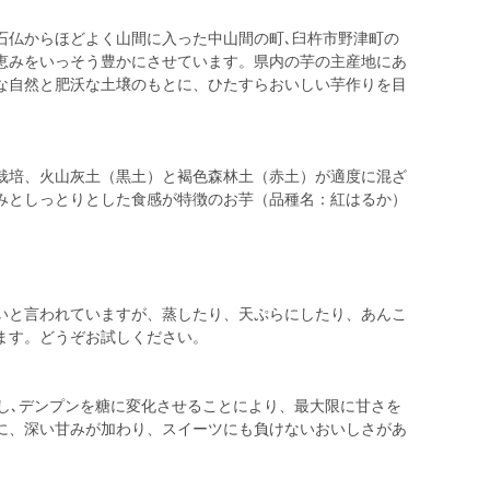
石仏からほどよく山間に入った中山間の町､臼杵市野津町の
恵みをいっそう豊かにさせています。県内の芋の主産地にあ
な自然と肥沃な土壌のもとに、ひたすらおいしい芋作りを目
栽培、火山灰土（黒土）と褐色森林土（赤土）が適度に混ざ
みとしっとりとした食感が特徴のお芋（品種名：紅はるか）
いと言われていますが、蒸したり、天ぷらにしたり、あんこ
ます。どうぞお試しください。
管し､デンプンを糖に変化させることにより、最大限に甘さを
に、深い甘みが加わり、スイーツにも負けないおいしさがあ