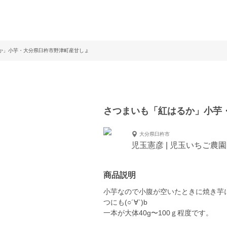
か」小芋・大分県臼杵市野津町産甘しょ
さつまいも「紅はるか」小芋
大分県臼杵市
児玉憲彦 | 児玉いちご農園
商品説明
小芋なので小腹が空いたときに焼き芋
つにも(○´∀`)b
一本が大体40g〜100ｇ程度です。