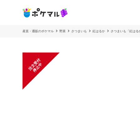
産直・通販のポケマル
野菜
さつまいも
紅はるか
さつまいも「紅はる
注
文
受
付
停
止
中