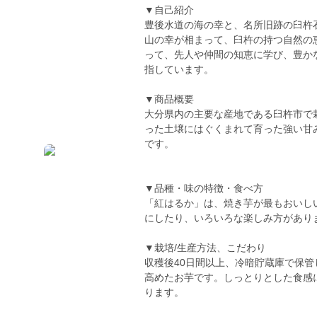
▼自己紹介
豊後水道の海の幸と、名所旧跡の臼杵
山の幸が相まって、臼杵の持つ自然の
って、先人や仲間の知恵に学び、豊か
指しています。
▼商品概要
大分県内の主要な産地である臼杵市で
った土壌にはぐくまれて育った強い甘
です。
▼品種・味の特徴・食べ方
「紅はるか」は、焼き芋が最もおいし
にしたり、いろいろな楽しみ方があり
▼栽培/生産方法、こだわり
収穫後40日間以上、冷暗貯蔵庫で保
高めたお芋です。しっとりとした食感
ります。