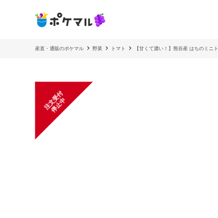
産直・通販のポケマル
野菜
トマト
【甘くて濃い！】熊谷産 はちのミニ
注
文
受
付
停
止
中