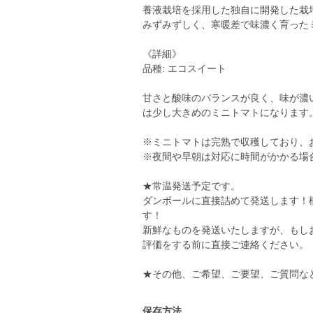
養液栽培を採用した独自に開発した栽
みずみずしく、寒暖差で味濃く育った
《詳細》
品種: エコスイート
甘さと酸味のバランスが良く、味が濃
は少し大きめのミニトマトになります
※ミニトマトは完熟で収穫しており、
※夜間や早朝は対応に時間がかかる場
★常温発送予定です。
ダンボールに直接詰めて発送します！
す！
新鮮なものを発送いたしますが、もし
評価をする前に直接ご連絡ください。
★その他、ご希望、ご要望、ご質問な
保存方法