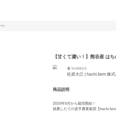
トマト
【甘くて濃い！】熊谷産 はち
埼玉県熊谷市
松原大己 | hachi.farm 株
商品説明
2020年9月から栽培開始！
就農したての若手農業集団【hachi.fa