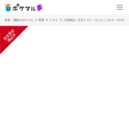
産直・通販のポケマル
野菜
トマト
人気商品！大玉トマト（小ぶり）2キロ・4キロ
注
文
受
付
停
止
中