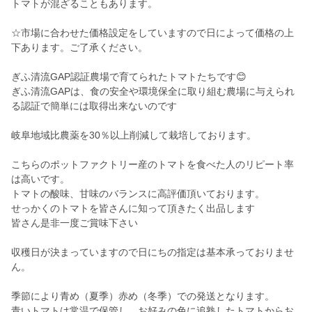
トマトが混ざることもあります。
☆市場に合わせた価格設定をしていますので日によって価格の上
下あります。ご了承ください。
ぎふ清流GAP認証農場で育てられたトマトたちです😊
ぎふ清流GAPは、食の安全や環境保全に取り組む農場に与えられ
る認証で簡単には取得出来ないのです
岐阜地域比農薬を30％以上削減して栽培しております。
こちらのポットファクトリー産のトマトを食べた人のリピート率
は高いです。
トマトの酸味、甘味のバランスに高評価頂いております。
せっかくのトマトを皆さんに知って頂きたく出品します
皆さん是非一度ご賞味下さい
収穫日が決まっていますので日にちの指定は基本承っておりませ
ん。
季節により青め（夏季）赤め（冬季）での発送となります。
青いトマトは常温で保管し、お好みの色に追熟したトマトからお