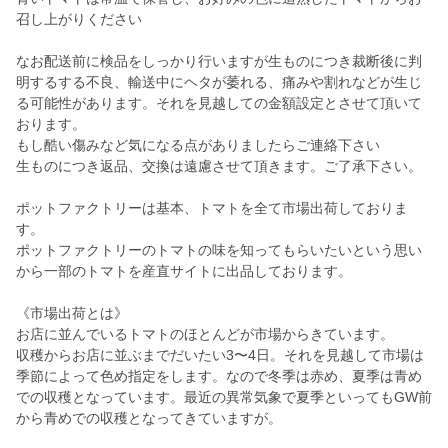
召し上がりください
なお配送前に検品をしっかり行いますが生ものにつき裁断後に判
明するする不良、輸送中にヘタが萎れる、痛みや割れなどが生じ
る可能性があります。それを見越しての金額設定とさせて頂いて
おります。
もし酷い傷みなど気になる点がありましたらご連絡下さい
生ものにつき返品、交換は遠慮させて頂きます。ご了承下さい。
ポットファクトリーは基本、トマトを全て市場出荷しておりま
す。
ポットファクトリーのトマトの味を知ってもらいたいという思い
から一部のトマトを産直サイトに出品しております。
《市場出荷とは》
お店に並んでいるトマトのほとんどが市場からきています。
収穫からお店に並ぶまでだいたい3〜4日。それを見越して市場は
季節によって色め指定をします。なので冬季は赤め、夏季は青め
での収穫となっています。最近の異常気象で夏季といってもGW前
から青めでの収穫となってきていますが。