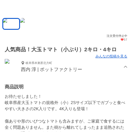
注文受付停止中
57
人気商品！大玉トマト（小ぶり）2キロ・4キロ
みんなの投稿を見る
岐阜県本巣郡北方町
西内 淳 | ポットファクトリー
商品説明
お待たせしました！
岐阜県産大玉トマトの規格外（小）2Sサイズ以下でガブッと食べ
やすい大きさの2K入りです。4K入りも登場！
傷ありや形のいびつなトマトも含みますが、ご家庭で食するには
全く問題ありません。また樹から離れてしまったまま追熟された