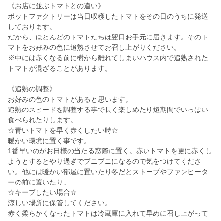
《お店に並ぶトマトとの違い》
ポットファクトリーは当日収穫したトマトをその日のうちに発送
しております。
だから、ほとんどのトマトたちは翌日お手元に届きます。そのト
マトをお好みの色に追熟させてお召し上がりください。
※中には赤くなる前に樹から離れてしまいハウス内で追熟された
トマトが混ざることがあります。
《追熟の調整》
お好みの色のトマトがあると思います。
追熟のスピードを調整する事で長く楽しめたり短期間でいっぱい
食べられたりします。
☆青いトマトを早く赤くしたい時☆
暖かい環境に置く事です。
1番早いのがお日様の当たる窓際に置く。赤いトマトを更に赤くし
ようとするとやり過ぎでプニプニになるので気をつけてくださ
い。他には暖かい部屋に置いたり冬だとストーブやファンヒータ
ーの前に置いたり。
☆キープしたい場合☆
涼しい場所に保管してください。
赤く柔らかくなったトマトは冷蔵庫に入れて早めに召し上がって