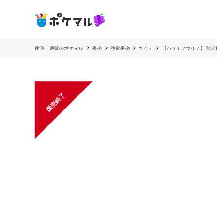
産直・通販のポケマル
果物
熱帯果物
ライチ
【ハツモノライチ】自分
販売終了