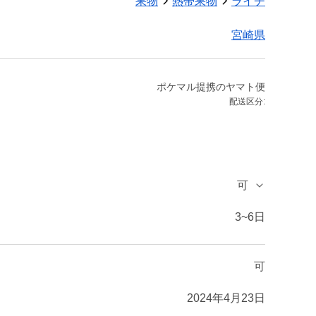
果物
熱帯果物
ライチ
宮崎県
ポケマル提携のヤマト便
配送区分:
可
3~6日
可
2024年4月23日