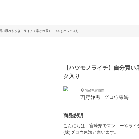
買い用みやざき生ライチ＜早どれ系＞ 300ｇパック入り
【ハツモノライチ】自分買い用
ク入り
宮崎県宮崎市
西府静男 | グロウ東海
商品説明
こんにちは、宮崎県でマンゴーやライ
(株)グロウ東海と言います。