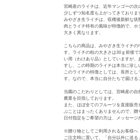
宮崎産のライチは、近年マンゴーの次
少しずつ知名度も上がってきておりま
みやざき生ライチは、収穫後新鮮な状
肉とライチ特有の風味が特徴的で、ホ
大きく異なります。
こちらの商品は、みやざき生ライチの
す。ライチの粒の大きさは30ｇ前後で
い用（わけあり品）としていますが、
すし、この時期のライチは本当に珍し
このライチの特徴としては、長所とし
す。なので、本当に自分たちで届ける
当園のこだわりとしては、宮崎産の自
農業を目指しております。
また、ほぼ全てのフルーツを直接販売
ぶことはまったくありませんので、贈
日付指定をご希望の方は、メッセージ
※贈り物としてご利用されるお客様へ
ご注文時に置いて、「自分以外に送る