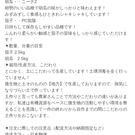
胡瓜・・ニーナZ
樹勢のいい品種で胡瓜の味がしっかりと味わえます！
みずみずしく食感もひときわシャキシャキしています！
茄子・・PC筑陽
日持ちして保存もしやすい品種です！
ふんわり柔らかい触感と茄子の旨味をしっかり感じていただけま
す！
▼数量、分量の目安
茄子 2.5kg
胡瓜 2.5kg
▼栽培/生産方法、こだわり
とにかく、土にこだわって生産しています！土壌消毒を全く行っ
ていません！
微生物と土そのものの【地力】で生産しておりますので、病気に
なりづらい土で作っています！
土作りと言っても農家さんごとで方法やこだわりの違いがありま
すが、私達は有機資源をベースに微生物の活動しやすい環境を整
えることを意識して一作の終わりから自作までの間にこだわりの
土作りをおこないます。
▼注文に際しての注意点（配送方法や納期指定など）
発送方法・・日本郵便