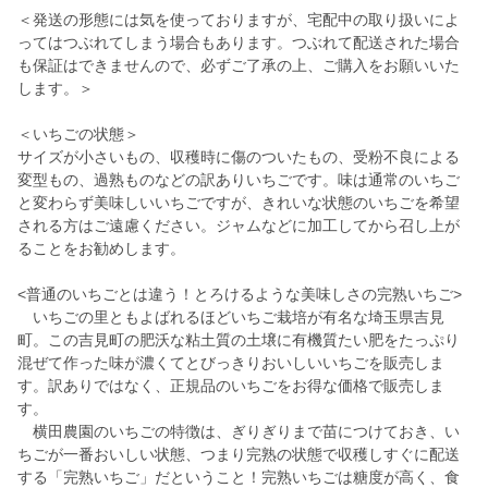
＜発送の形態には気を使っておりますが、宅配中の取り扱いによ
ってはつぶれてしまう場合もあります。つぶれて配送された場合
も保証はできませんので、必ずご了承の上、ご購入をお願いいた
します。＞
＜いちごの状態＞
サイズが小さいもの、収穫時に傷のついたもの、受粉不良による
変型もの、過熟ものなどの訳ありいちごです。味は通常のいちご
と変わらず美味しいいちごですが、きれいな状態のいちごを希望
される方はご遠慮ください。ジャムなどに加工してから召し上が
ることをお勧めします。
<普通のいちごとは違う！とろけるような美味しさの完熟いちご>
いちごの里ともよばれるほどいちご栽培が有名な埼玉県吉見
町。この吉見町の肥沃な粘土質の土壌に有機質たい肥をたっぷり
混ぜて作った味が濃くてとびっきりおいしいいちごを販売しま
す。訳ありではなく、正規品のいちごをお得な価格で販売しま
す。
横田農園のいちごの特徴は、ぎりぎりまで苗につけておき、い
ちごが一番おいしい状態、つまり完熟の状態で収穫しすぐに配送
する「完熟いちご」だということ！完熟いちごは糖度が高く、食