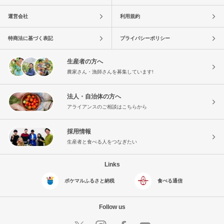
運営会社
利用規約
特商法に基づく表記
プライバシーポリシー
生産者の方へ
農家さん・漁師さんを募集しています!
法人・自治体の方へ
アライアンスのご相談はこちらから
採用情報
生産者と食べる人をつなぎたい
Links
ポケマルふるさと納税
食べる通信
Follow us