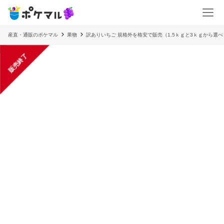
産直・通販のポケマル
果物
訳ありいちご 規格外を格安で販売（1.5ｋｇと3ｋｇから選
販売終了