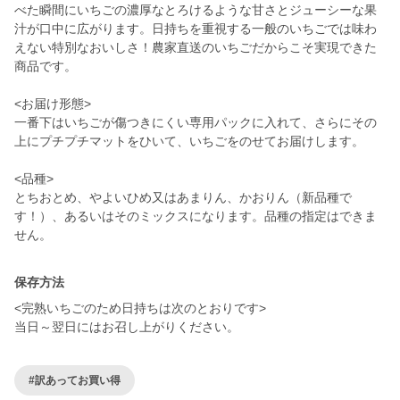
べた瞬間にいちごの濃厚なとろけるような甘さとジューシーな果
汁が口中に広がります。日持ちを重視する一般のいちごでは味わ
えない特別なおいしさ！農家直送のいちごだからこそ実現できた
商品です。
<お届け形態>
一番下はいちごが傷つきにくい専用パックに入れて、さらにその
上にプチプチマットをひいて、いちごをのせてお届けします。
<品種>
とちおとめ、やよいひめ又はあまりん、かおりん（新品種で
す！）、あるいはそのミックスになります。品種の指定はできま
せん。
保存方法
<完熟いちごのため日持ちは次のとおりです>
当日～翌日にはお召し上がりください。
#訳あってお買い得