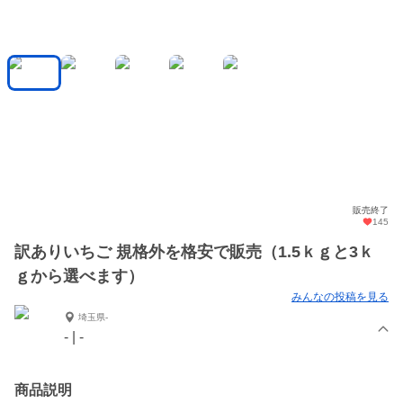
販売終了
145
訳ありいちご 規格外を格安で販売（1.5ｋｇと3ｋ
ｇから選べます）
みんなの投稿を見る
埼玉県-
- | -
商品説明