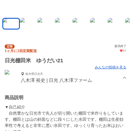
販売終了
定期
1ヶ月に1回定期配送
57
日光棚田米 ゆうだい21
みんなの投稿を見る
栃木県日光市
八木澤 裕史 | 日光 八木澤ファーム
商品説明
▼自己紹介
自然豊かな日光市で先人が切り開いた棚田で米作りをしていま
す。棚田とは山の斜面などに段々にした水田です。棚田は生産効
率性で考えると非常に悪い水田です。ゆっくり育ったお米はおい