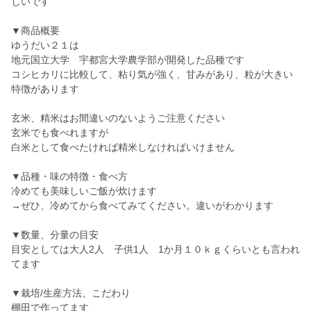
しいです
▼商品概要
ゆうだい２１は
地元国立大学 宇都宮大学農学部が開発した品種です
コシヒカリに比較して、粘り気が強く、甘みがあり、粒が大きい
特徴があります
玄米、精米はお間違いのないようご注意ください
玄米でも食べれますが
白米として食べたければ精米しなければいけません
▼品種・味の特徴・食べ方
冷めても美味しいご飯が炊けます
→ぜひ、冷めてから食べてみてください。違いがわかります
▼数量、分量の目安
目安としては大人2人 子供1人 1か月１０ｋｇくらいとも言われ
てます
▼栽培/生産方法、こだわり
棚田で作ってます