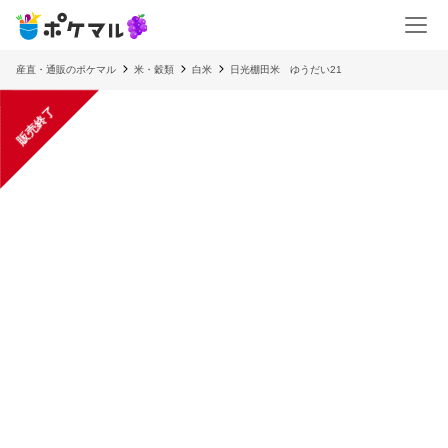
産直・通販のポケマル
米・穀類
白米
日光棚田米 ゆうだい21
販売終了