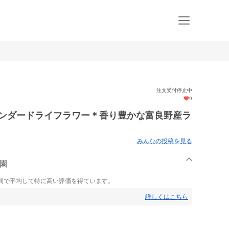
注文受付停止中
9
ベンダードライフラワー＊香り豊かな富良野産ラ
みんなの投稿を見る
農園
間で平均して特に高い評価を得ています。
詳しくはこちら