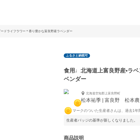
ダードライフラワー＊香り豊かな富良野産ラベンダー
ふるさと納税可
食用♩北海道上富良野産•ラ
ベンダー
北海道空知郡上富良野町
松本祐季 | 富良野 松本
マークのついた生産者さんは、過去1年
生産者バッジの基準が新しくなりました。
商品説明