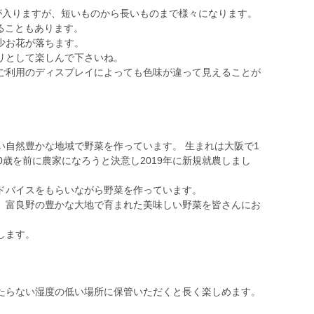
のが入りますが、短いものから長いものまで様々になります。
ることもあります。
少お花が落ちます。
リとして楽しんで下さいね。
ご利用のディスプレイによっても色味が違って見えることが
。
い自然豊かな地域で野菜を作っています。 生まれは大阪で1
0歳を前に農家になろうと決意し2019年に新規就農しまし
ドバイスをもらいながら野菜を作っています。
。富良野の豊かな大地で育まれた美味しい野菜を皆さんにお
します。
たらない湿度の低い場所に保管いただくと長く楽しめます。