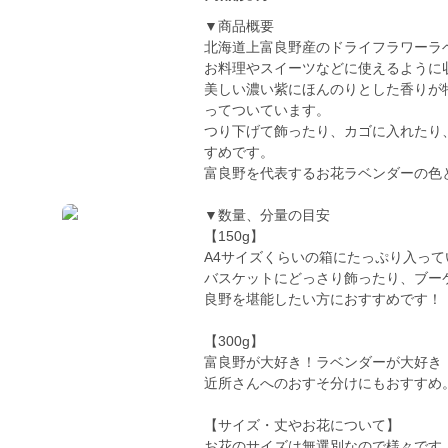
▼商品概要
北海道上富良野産のドライフラワーラ
お料理やスイーツなどに使えるように
美しい濃い紫にほんのりとした香りが
ってついています。
つり下げて飾ったり、カゴに入れたり
すめです。
富良野を代表するお花ラベンダーの色
▼数量、分量の目安
【150g】
A4サイズくらいの箱にたっぷり入って
バスケットにどっさり飾ったり、ブー
良野を堪能したい方におすすめです！
【300g】
富良野が大好き！ラベンダーが大好き
近所さんへのおすそ分けにもおすすめ
【サイズ・丈やお花について】
お花のサイズは無選別なので様々です