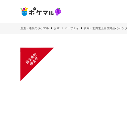
産直・通販のポケマル
お茶
ハーブティ
食用♩北海道上富良野産•ラベン
注
文
受
付
停
止
中