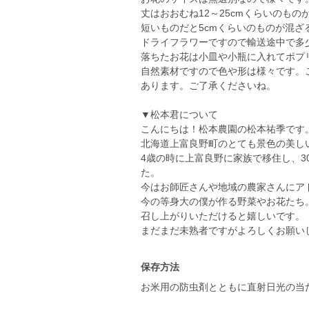
丈はおおむね12～25cmくらいのも
短いものだと5cmくらいのものが混ざ
ドライフラワーですので輸送途中で多
落ちたお花は小皿や小瓶に入れてポプ
自然素材ですので色や形は様々です。
あります。ご了承くださいね。
▼松本君について
こんにちは！松本農園の松本祐季です
北海道上富良野町のとても景色の美し
4歳の時に上富良野に家族で移住し、3
た。
今はお師匠さんや地域の農家さんにア
今の等身大の僕が作る野菜やお花たち
召し上がりいただけると嬉しいです。
まだまだ未熟者ですがよろしくお願い
保存方法
お米用の防虫剤とともに直射日光の当