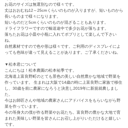
お花のサイズは無選別なので様々です。
丈はおおむね12～25cmくらいのものが入りますが、短いものから
長いものまで様々になります。
短いものだと5cmくらいのものが混ざることもあります。
ドライフラワーですので輸送途中で多少お花が落ちます。
落ちたお花は小皿や小瓶に入れてポプリとして楽しんで下さい
ね。
自然素材ですので色や形は様々です。ご利用のディスプレイによ
っても色味が違って見えることがあります。ご了承くださいね。
▼松本君について
こんにちは！松本農園の松本祐季です。
北海道上富良野町のとても景色の美しい自然豊かな地域で野菜を
作っています。 生まれは大阪で14歳の時に上富良野に家族で移住
し、30歳を前に農家になろうと決意し2019年に新規就農しまし
た。
今はお師匠さんや地域の農家さんにアドバイスをもらいながら野
菜を作っています。
今の等身大の僕が作る野菜やお花たち。富良野の豊かな大地で育
まれた美味しい野菜を皆さんにお召し上がりいただけると嬉しい
です。