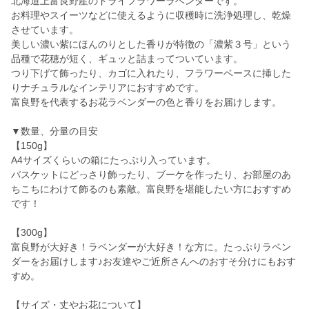
北海道上富良野産のドライフラワーラベンダーです。
お料理やスイーツなどに使えるように収穫時に洗浄処理し、乾燥
させています。
美しい濃い紫にほんのりとした香りが特徴の「濃紫３号」という
品種で花穂が短く、ギュッと詰まってついています。
つり下げて飾ったり、カゴに入れたり、フラワーベースに挿した
りナチュラルなインテリアにおすすめです。
富良野を代表するお花ラベンダーの色と香りをお届けします。
▼数量、分量の目安
【150g】
A4サイズくらいの箱にたっぷり入っています。
バスケットにどっさり飾ったり、ブーケを作ったり、お部屋のあ
ちこちにわけて飾るのも素敵。富良野を堪能したい方におすすめ
です！
【300g】
富良野が大好き！ラベンダーが大好き！な方に。たっぷりラベン
ダーをお届けします♪お友達やご近所さんへのおすそ分けにもおす
すめ。
【サイズ・丈やお花について】