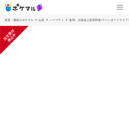
産直・通販のポケマル
お茶
ハーブティ
食用♩北海道上富良野産•ラベンダードライフ
注
文
受
付
停
止
中