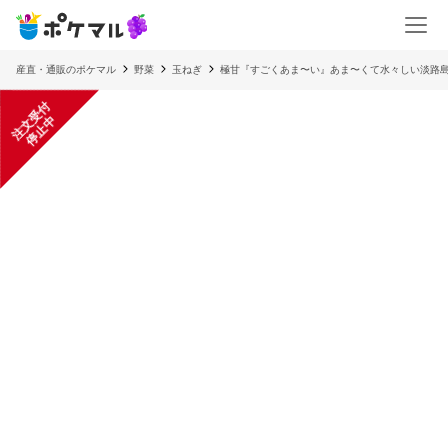
産直・通販のポケマル
野菜
玉ねぎ
極甘『すごくあま〜い』あま〜くて水々しい淡路
注
文
受
付
停
止
中