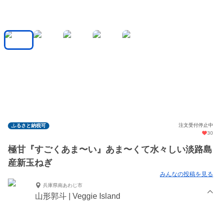
注文受付停止中
ふるさと納税可
30
極甘『すごくあま〜い』あま〜くて水々しい淡路島
産新玉ねぎ
みんなの投稿を見る
兵庫県南あわじ市
山形郭斗 | Veggie Island