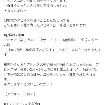
アピオスは寒い時期に糖分をたくわえます。
一番甘くなったときに蒸して冷凍しました。
▼もっと読む▼
他地域のアピオスを食べたことがある人でも、
とても寒い下北で育ったアピオスは一味違うと言います。
■お届け内容■
アピオス（蒸し冷凍） 中サイズ（11-16g程度）×ご注文のグラ
ム数
（1㎏の場合、80個程度となります。大きさにはばらつきがありま
す）
※暖かくなるとアピオスの中の糖分が消化されてしまうため、ア
ピオスが一番甘い2月～3月上旬に蒸し加工しました。解凍するだ
けで手軽に楽しめるほか、温めるといっそう甘みを感じられま
す。
ホクホク甘くておいしいですよ！
【アピオスって何？】
■インディアンの戦闘食■