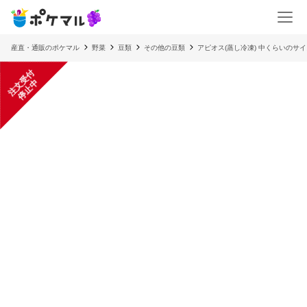
産直・通販のポケマル
野菜
豆類
その他の豆類
アピオス(蒸し冷凍) 中くらいのサ
注
文
受
付
停
止
中