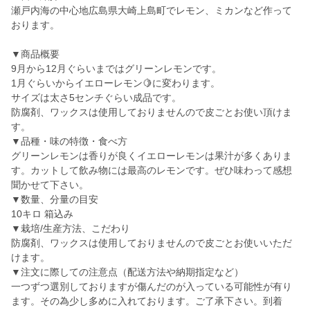
瀬戸内海の中心地広島県大崎上島町でレモン、ミカンなど作って
おります。
▼商品概要
9月から12月ぐらいまではグリーンレモンです。
1月ぐらいからイエローレモン🍋に変わります。
サイズは太さ5センチぐらい成品です。
防腐剤、ワックスは使用しておりませんので皮ごとお使い頂けま
す。
▼品種・味の特徴・食べ方
グリーンレモンは香りが良くイエローレモンは果汁が多くありま
す。カットして飲み物には最高のレモンです。ぜひ味わって感想
聞かせて下さい。
▼数量、分量の目安
10キロ 箱込み
▼栽培/生産方法、こだわり
防腐剤、ワックスは使用しておりませんので皮ごとお使いいただ
けます。
▼注文に際しての注意点（配送方法や納期指定など）
一つずつ選別しておりますが傷んだのが入っている可能性が有り
ます。その為少し多めに入れております。ご了承下さい。到着