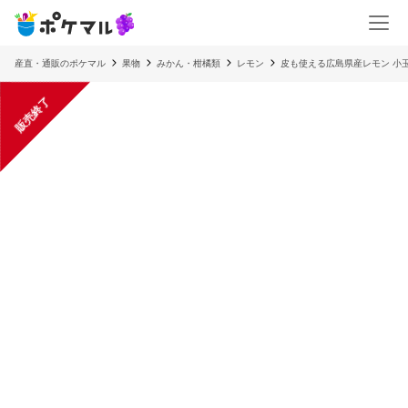
産直・通販のポケマル
果物
みかん・柑橘類
レモン
皮も使える広島県産レモン 小玉良
販売終了