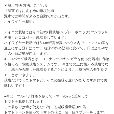
▼栽培/生産方法、こだわり
『温室ではおすすめの環境制御
灌水では時間が来ると自動で水が出ます。
ハイワイヤー栽培』
アイコの栽培では今作初‼︎水耕栽培(スプレーポニック)ヤシガラを
使用したココバック栽培をしています。
ハイワイヤー栽培では3.4ｍ軒高が高いハウス内で、トマトの茎を
直立にする誘引法です。 従来の斜め誘引に比べて、日に当てやす
くの生育環境が向上します。
●ココバッグ栽培とは、ココナッツのヤシガラを使った培地に作物
を植える、隔離栽培システムです。 今までの土に植える栽培でな
く、地面から離した栽培をすることにより、土壌病害の発生を防
ぐことができます。
栽培だけでミニトマトとアイコの酸味が違いがあります新鮮で美
味しいです！
●今は、マルバナ蜂🐝を使ってトマトの花に受粉して
トマトを栽培してします。
この暑さでは蜂が使えない時に初期収穫量増加の為
トマトトーンを使ってトマトの花に一個一個スプレーをします。