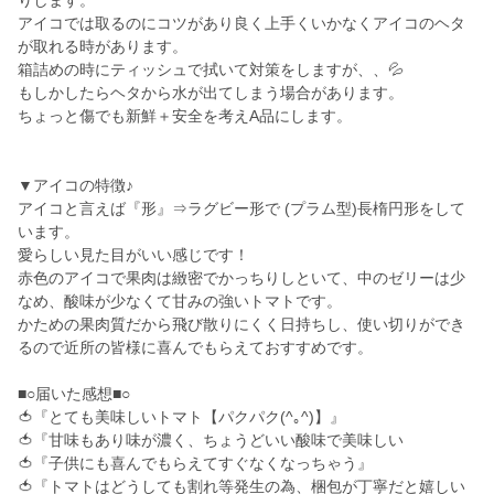
りします。
アイコでは取るのにコツがあり良く上手くいかなくアイコのヘタ
が取れる時があります。
箱詰めの時にティッシュで拭いて対策をしますが、、💦
もしかしたらヘタから水が出てしまう場合があります。
ちょっと傷でも新鮮＋安全を考えA品にします。
▼アイコの特徴♪
アイコと言えば『形』⇒ラグビー形で (プラム型)長楕円形をして
います。
愛らしい見た目がいい感じです！
赤色のアイコで果肉は緻密でかっちりしといて、中のゼリーは少
なめ、酸味が少なくて甘みの強いトマトです。
かための果肉質だから飛び散りにくく日持ちし、使い切りができ
るので近所の皆様に喜んでもらえておすすめです。
■○届いた感想■○
🍅『とても美味しいトマト【パクパク(^｡^)】』
🍅『甘味もあり味が濃く、ちょうどいい酸味で美味しい
🍅『子供にも喜んでもらえてすぐなくなっちゃう』
🍅『トマトはどうしても割れ等発生の為、梱包が丁寧だと嬉しい