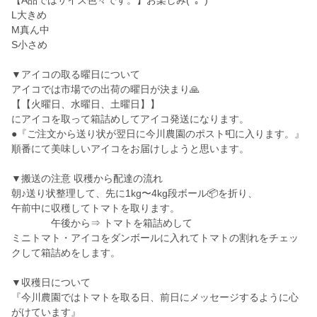
【A品ではサイズ色々です。】お楽しみ(^｡^)
L大きめ
M真ん中
S小さめ
▼アイコの取る曜日について
アイコでは市場での出荷の曜日が決まり🙏
【【火曜日、水曜日、土曜日】】
にアイコを取って箱詰めしてアイコ発送になります。
●『ご注文から送り状が翌日に今川農園のポスト📮に入ります。』
順番にて美味しいアイコをお届けしようと思います。
▼搬送の注意 収穫から配達の流れ
朝♪送り状整理して、先に1kg〜4kg段ボール📦を折り、
午前中に収穫してトマトを取ります。
午後から⇒ トマトを箱詰めして
ミニトマト・アイコをダンボールに入れてトマトの割れをチェッ
クして箱詰めをします。
▼収穫日について
『今川農園ではトマトを取る日、前日にメッセージするように心
がけています』