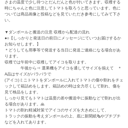
さまの温度で少し待つとだんだんと色が付いてきます。収穫する
時にちゃんと色に注意してトマトを取ろうと思っています。色に
ついては商品画像と投稿などを見ていただき参考にしてみて下さ
い。
▼ダンボールと搬送の注意 収穫から配達の流れ
●○【しっかりと発送日の前日にメッセージにていつお届けするか
お知らせします。】
＊どうしても用事等で発送する当日に発送ご連絡になる場合があ
ります。
収穫では午前中に収穫してアイコを取ります。
午後から⇒ 選果機をアイコを通してサイズを揃えて ＊
A品はサイズがバラバラで
(アイコ)ミニトマトをダンボールに入れてトマトの傷や割れをチェ
ックして箱詰めをします。箱詰めの時は全力尽くして割れ、傷を
見て検品をします。
しっかり見てもトマトは温度の差や搬送中に振動などで割れが出
る場合があります。🙏
トマトの割れ軽減対策でアイコのサイズを大きめにして、
トラックの振動を考えダンボールの上、底に新聞紙🗞️やプチプチ
などを入れてあります。