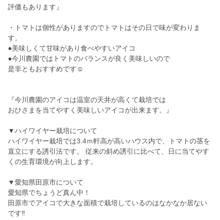
評価もあります』
・トマトは個性がありますのでトマトはその日で味が変わりま
す。
●美味しくて甘味があり食べやすいアイコ
●今川農園ではトマトのバランスが良く美味しいので
是非ともおすすめです☺️
『今川農園のアイコは温室の天井が高くて栽培では
おひさまを当てやすく美味しいアイコが出来ます。』
▼ハイワイヤー栽培について
ハイワイヤー栽培では3.4ｍ軒高が高いハウス内で、トマトの茎を
直立にする誘引法です。 従来の斜め誘引に比べて、日に当てやす
くの生育環境が向上します。
▼愛知県田原市について
愛知県でちょうど真ん中！
田原市でアイコで大きな面積で栽培しているのはなかなか居ない
です‼︎