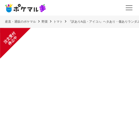
産直・通販のポケマル
野菜
トマト
『訳ありA品・アイコ♪』ヘタあり・傷ありランダ
注
文
受
付
停
止
中