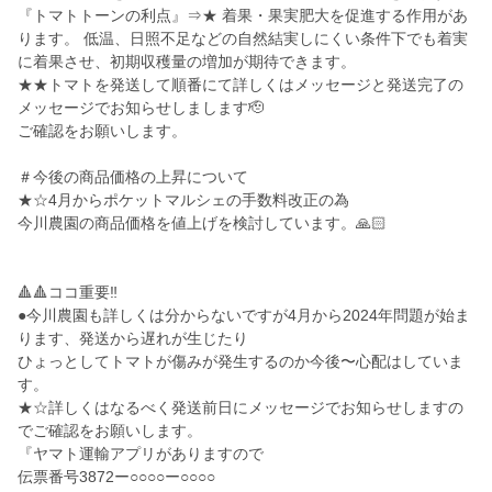
『トマトトーンの利点』⇒★ 着果・果実肥大を促進する作用があ
ります。 低温、日照不足などの自然結実しにくい条件下でも着実
に着果させ、初期収穫量の増加が期待できます。
★★トマトを発送して順番にて詳しくはメッセージと発送完了の
メッセージでお知らせしまします🫡
ご確認をお願いします。
＃今後の商品価格の上昇について
★☆4月からポケットマルシェの手数料改正の為
今川農園の商品価格を値上げを検討しています。🙏🏻
🔺🔺ココ重要‼️
●今川農園も詳しくは分からないですが4月から2024年問題が始ま
ります、発送から遅れが生じたり
ひょっとしてトマトが傷みが発生するのか今後〜心配はしていま
す。
★☆詳しくはなるべく発送前日にメッセージでお知らせしますの
でご確認をお願いします。
『ヤマト運輸アプリがありますので
伝票番号3872ー○○○○ー○○○○