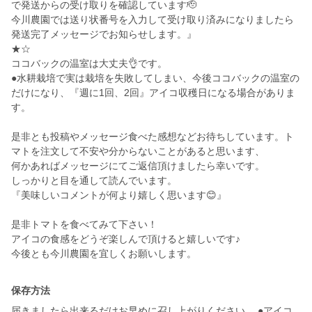
で発送からの受け取りを確認しています🫡
今川農園では送り状番号を入力して受け取り済みになりましたら
発送完了メッセージでお知らせします。』
★☆
ココバックの温室は大丈夫👌です。
●水耕栽培で実は栽培を失敗してしまい、今後ココバックの温室の
だけになり、『週に1回、2回』アイコ収穫日になる場合がありま
す。
是非とも投稿やメッセージ食べた感想などお待ちしています。ト
マトを注文して不安や分からないことがあると思います、
何かあればメッセージにてご返信頂けましたら幸いです。
しっかりと目を通して読んでいます。
『美味しいコメントが何より嬉しく思います😊』
是非トマトを食べてみて下さい！
アイコの食感をどうぞ楽しんで頂けると嬉しいです♪
今後とも今川農園を宜しくお願いします。
保存方法
届きましたら出来るだけお早めに召し上がりください。 ●アイコ