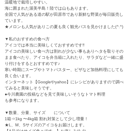
温暖地で栽培しやすい。
海に囲まれた渥美半島！陸では山もあります。
全国で人気がある道の駅が田原市であり新鮮な野菜が毎日販売し
ています。
★メロンも人気がありこの夏も良く観光バスを見かけました(^.^)
▼私のおすすめの食べ方
アイコでは本当に美味しくておすすめです‼︎
アイコの美味しい食べ方は割れが少ない事もありヘタを取りその
まま食べたり、アイコを弁当箱に入れたり、サラダなど一緒に盛
り付けをするとおすすめです♪
寒い時期にスープやトマトパスター、ビザなど加熱料理にしても
良く合います。
インターネット【Googleやyahoo】にレシピがありますので調べ
てみると美味しそうです。
●今川農園の投稿などを見て美味しいそうなトマト料理
も参考になります。
▼数量、分量、サイズ について
1箱⇒1kg 〜4kg箱 割れ対策として少し増量！
★L、M、Sサイズのアイコをお届けします。