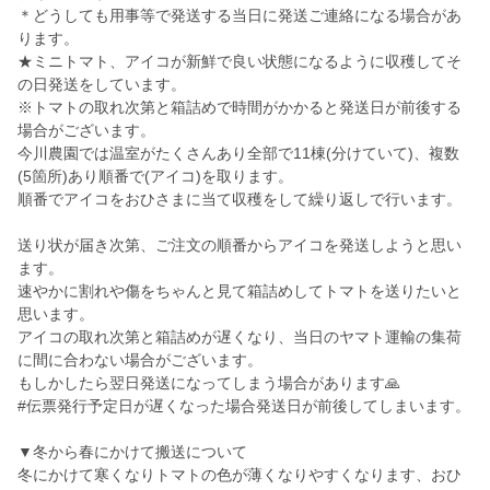
＊どうしても用事等で発送する当日に発送ご連絡になる場合があ
ります。
★ミニトマト、アイコが新鮮で良い状態になるように収穫してそ
の日発送をしています。
※トマトの取れ次第と箱詰めで時間がかかると発送日が前後する
場合がございます。
今川農園では温室がたくさんあり全部で11棟(分けていて)、複数
(5箇所)あり順番で(アイコ)を取ります。
順番でアイコをおひさまに当て収穫をして繰り返しで行います。
送り状が届き次第、ご注文の順番からアイコを発送しようと思い
ます。
速やかに割れや傷をちゃんと見て箱詰めしてトマトを送りたいと
思います。
アイコの取れ次第と箱詰めが遅くなり、当日のヤマト運輸の集荷
に間に合わない場合がございます。
もしかしたら翌日発送になってしまう場合があります🙏
#伝票発行予定日が遅くなった場合発送日が前後してしまいます。
▼冬から春にかけて搬送について
冬にかけて寒くなりトマトの色が薄くなりやすくなります、おひ