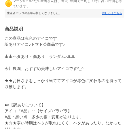
マークのついた生産者さんは、過去1年間で平均して特に高い評価を得
ています。
生産者バッジの基準が新しくなりました。
詳しくはこちら
商品説明
この商品は赤色のアイコです！
訳ありアイコ♪トマト🍅商品です♪
🔺🔺ヘタあり・傷あり：ランダム♪🔺🔺
今川農園、おすすめ美味しいアイコです^_^
★★お日さまをしっかり当ててアイコが赤色に変わるのを待って
収穫します。
●○【訳ありについて】
アイコ『A品』‥【サイズバラバラ】
A品：黒い点…多少の傷・変形があります。
★☆★寒い時期はヘタが取れにくく、ヘタがあったり、なかった