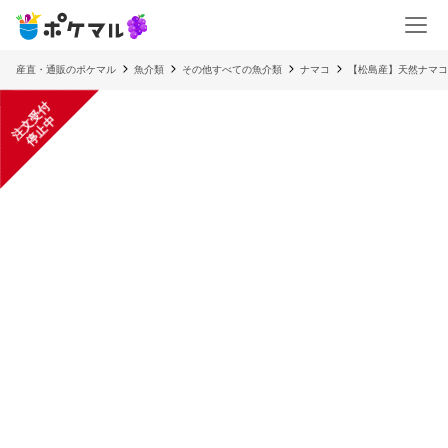
産直・通販のポケマル
魚介類
その他すべての魚介類
ナマコ
【松島産】天然ナマコ
注
文
受
付
停
止
中