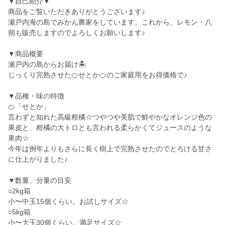
▼自己紹介▼
商品をご覧いただきありがとうございます♪
瀬戸内海の島でみかん農家をしています。これから、レモン・八
朔も販売しますのでよろしくお願いします♪
▼商品概要
瀬戸内の島からお届け🏝️
じっくり完熟させた🍊せとか🍊のご家庭用をお得価格で♪
▼品種・味の特徴
🍊「せとか」
言わずと知れた高級柑橘☆つやつや美肌で鮮やかなオレンジ色の
果皮と、柑橘の大トロとも言われる柔らかくてジュースのような
果肉☆
今年は例年よりもさらに長く樹上で完熟させたのでとろける甘さ
に仕上がりました♪
▼数量、分量の目安
○2kg箱
小〜中玉15個くらい。お試しサイズ☆
○5kg箱
小〜大玉30個くらい。満足サイズ☆