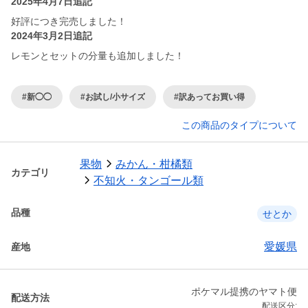
2025年4月7日追記
好評につき完売しました！
2024年3月2日追記
レモンとセットの分量も追加しました！
#新◯◯
#お試し/小サイズ
#訳あってお買い得
この商品のタイプについて
果物
みかん・柑橘類
カテゴリ
不知火・タンゴール類
品種
せとか
愛媛県
産地
ポケマル提携のヤマト便
配送方法
配送区分: