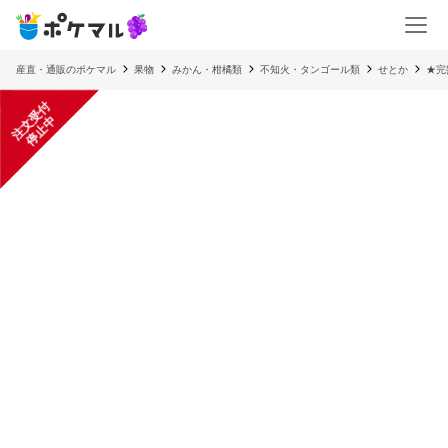
産直・通販のポケマル
果物
みかん・柑橘類
不知火・タンゴール類
せとか
★完
注
文
受
付
停
止
中